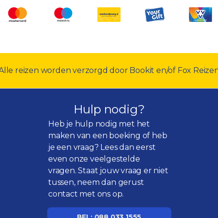
Alle reizen worden verzorgd door Bookit en/of Fox Reize
Hulp nodig?
Heb je hulp nodig met het
maken van een boeking of heb
je een vraag? Lees dan eerst
even onze
veelgestelde
vragen
. Staat jouw vraag er niet
tussen, neem dan gerust
contact met ons op.
BEL: 088 033 1555