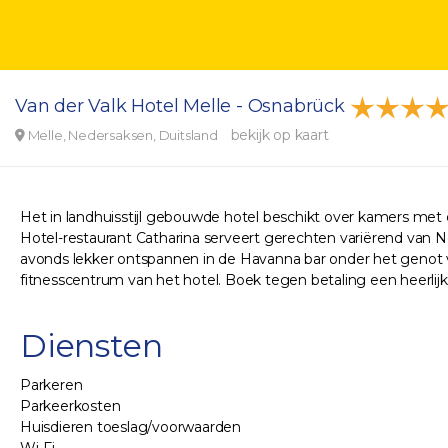
Van der Valk Hotel Melle - Osnabrück
bekijk op kaart
Melle, Nedersaksen, Duitsland
Het in landhuisstijl gebouwde hotel beschikt over kamers met 
Hotel-restaurant Catharina serveert gerechten variërend van No
avonds lekker ontspannen in de Havanna bar onder het genot van
fitnesscentrum van het hotel. Boek tegen betaling een heerli
Diensten
Parkeren
Parkeerkosten
Huisdieren toeslag/voorwaarden