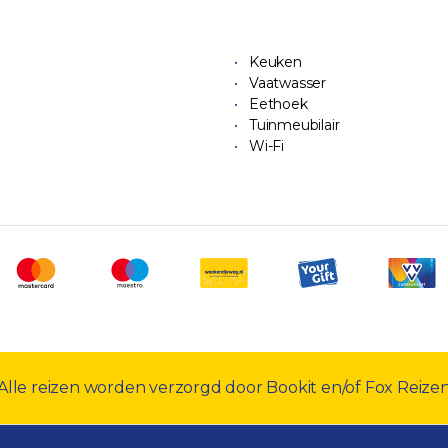
Keuken
Vaatwasser
Eethoek
Tuinmeubilair
Wi-Fi
Alle reizen worden verzorgd door Bookit en/of Fox Reize