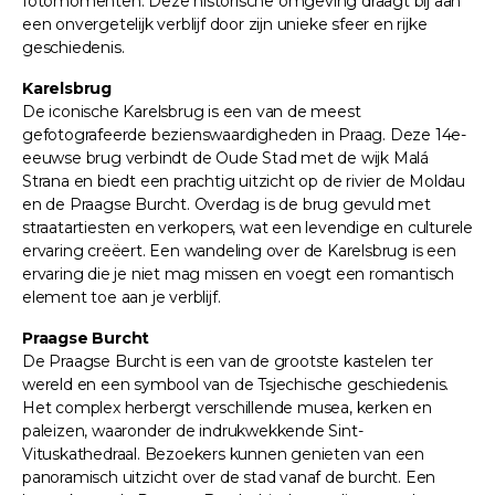
fotomomenten. Deze historische omgeving draagt bij aan
een onvergetelijk verblijf door zijn unieke sfeer en rijke
geschiedenis.
Karelsbrug
De iconische Karelsbrug is een van de meest
gefotografeerde bezienswaardigheden in Praag. Deze 14e-
eeuwse brug verbindt de Oude Stad met de wijk Malá
Strana en biedt een prachtig uitzicht op de rivier de Moldau
en de Praagse Burcht. Overdag is de brug gevuld met
straatartiesten en verkopers, wat een levendige en culturele
ervaring creëert. Een wandeling over de Karelsbrug is een
ervaring die je niet mag missen en voegt een romantisch
element toe aan je verblijf.
Praagse Burcht
De Praagse Burcht is een van de grootste kastelen ter
wereld en een symbool van de Tsjechische geschiedenis.
Het complex herbergt verschillende musea, kerken en
paleizen, waaronder de indrukwekkende Sint-
Vituskathedraal. Bezoekers kunnen genieten van een
panoramisch uitzicht over de stad vanaf de burcht. Een