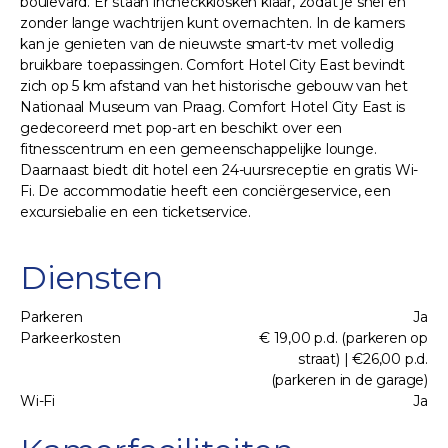
boulevard. Er staan ​​incheckkiosken klaar, zodat je snel en
zonder lange wachtrijen kunt overnachten. In de kamers
kan je genieten van de nieuwste smart-tv met volledig
bruikbare toepassingen. Comfort Hotel City East bevindt
zich op 5 km afstand van het historische gebouw van het
Nationaal Museum van Praag. Comfort Hotel City East is
gedecoreerd met pop-art en beschikt over een
fitnesscentrum en een gemeenschappelijke lounge.
Daarnaast biedt dit hotel een 24-uursreceptie en gratis Wi-
Fi. De accommodatie heeft een conciërgeservice, een
excursiebalie en een ticketservice.
Diensten
Parkeren
Ja
Parkeerkosten
€ 19,00 p.d. (parkeren op
straat) | €26,00 p.d.
(parkeren in de garage)
Wi-Fi
Ja