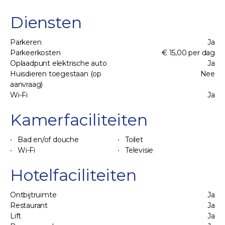
Diensten
Parkeren
Ja
Parkeerkosten
€ 15,00 per dag
Oplaadpunt elektrische auto
Ja
Huisdieren toegestaan (op
Nee
aanvraag)
Wi-Fi
Ja
Kamerfaciliteiten
Bad en/of douche
Toilet
Wi-Fi
Televisie
Hotelfaciliteiten
Ontbijtruimte
Ja
Restaurant
Ja
Lift
Ja