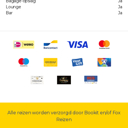
Bagage-opslag
Ja
Lounge
Ja
Bar
Ja
Alle reizen worden verzorgd door Bookit en/of Fox
Reizen