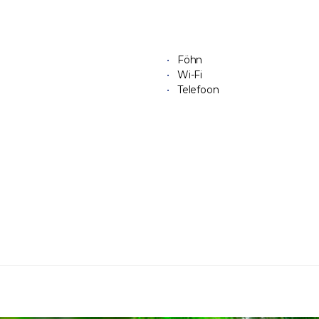
Föhn
Wi-Fi
Telefoon