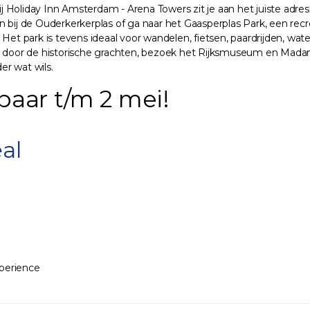
 Bij Holiday Inn Amsterdam - Arena Towers zit je aan het juiste a
bij de Ouderkerkerplas of ga naar het Gaasperplas Park, een recrea
 Het park is tevens ideaal voor wandelen, fietsen, paardrijden, w
oor de historische grachten, bezoek het Rijksmuseum en Madame 
r wat wils.
baar t/m 2 mei!
al
perience