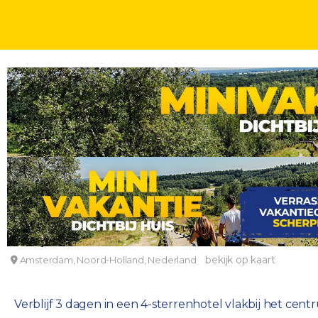
STEDEN DICHTBIJ
DAGEN
FLASHDEAL!⚡ Ontdek het prachtige Amsterdam in
Holiday Inn Amsterdam - Arena Towers
bekijk op kaart
Amsterdam, Noord-Holland, Nederland
Verblijf 3 dagen in een 4-sterrenhotel vlakbij het cen