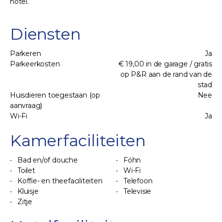
hotel.
Diensten
Parkeren
Ja
Parkeerkosten
€ 19,00 in de garage / gratis
op P&R aan de rand van de
stad
Huisdieren toegestaan (op
Nee
aanvraag)
Wi-Fi
Ja
Kamerfaciliteiten
Bad en/of douche
Föhn
Toilet
Wi-Fi
Koffie- en theefaciliteiten
Telefoon
Kluisje
Televisie
Zitje