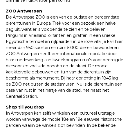
diamanten uit Antwerpen komt?
ZOO Antwerpen
De Antwerpse ZOO is een van de oudste en beroemdste
dierentuinen in Europa. Trek voor een bezoek een halve
dag uit, want er is voldoende te zien en te beleven.
Pinguïns in Vriesland, olifanten en giraffen in een unieke
Egyptische tempel en nijlpaarden in de roze villa: je kan hier
meer dan 950 soorten en ruim 5.000 dieren bewonderen.
ZOO Antwerpen heeft een internationale reputatie door
haar medewerking aan kweekprogramma’s voor bedreigde
diersoorten zoals de bonobo en de okapi. De mooie
karaktervolle gebouwen en tuin van de dierentuin zijn
beschermd als monument. Bij haar oprichting in 1843 lag
de ZOO net buiten de stadsmuren. Nu is de dierentuin een
oase van rust in het hartje van de stad, net naast het
Centraal Station.
Shop till you drop
In Antwerpen kan zelfs winkelen een cultureel uitstapje
worden vanwege de mooie 18e en 19e eeuwse historische
panden waarin de winkels zich bevinden. In de bekende