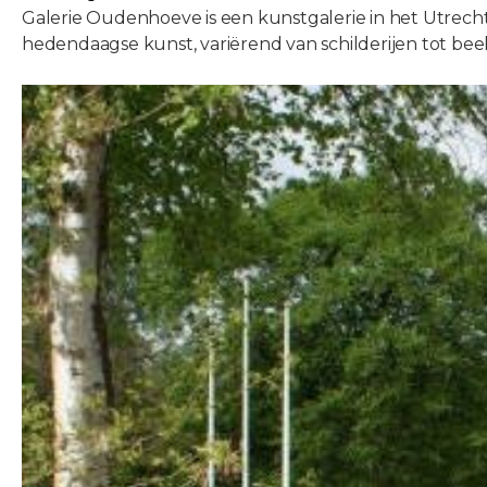
Galerie Oudenhoeve is een kunstgalerie in het Utrechts
hedendaagse kunst, variërend van schilderijen tot beel