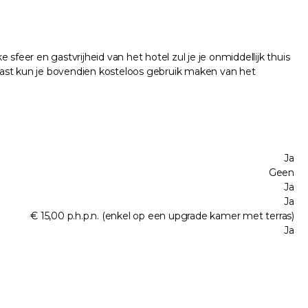
feer en gastvrijheid van het hotel zul je je onmiddellijk thuis
elgast kun je bovendien kosteloos gebruik maken van het
Ja
Geen
Ja
Ja
€ 15,00 p.h.p.n. (enkel op een upgrade kamer met terras)
Ja