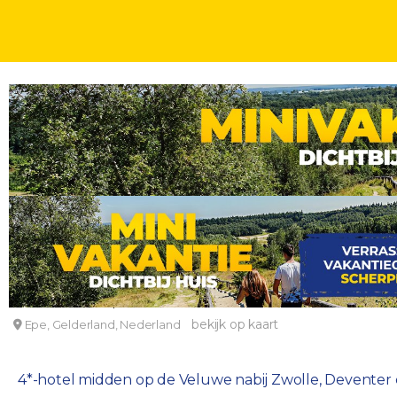
FLETCHER SPECIALS
DAGEN
4-daagse minivakantie op De Veluwe nabij Zwolle
Fletcher Hotel Epe-Zwolle
bekijk op kaart
Epe, Gelderland, Nederland
4*-hotel midden op de Veluwe nabij Zwolle, Deventer e