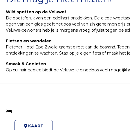
Wild spotten op de Veluwe!
De pootafdruk van een edelhert ontdekken. De diepe wroetspor
ogen van een gids geeft het bos veel van z’n geheimen prijs e
Veluwe-bewoners heb je 's morgens vroeg of juist tegen de s
Fietsen en wandelen
Fletcher Hotel Epe-Zwolle grenst direct aan de bosrand. Tegen
ontdekkingen te wachten. Stap op je eigen fiets of maak het je 
Smaak & Genieten
Op culinair gebied biedt de Veluwe je eindeloos veel mogelijkhed
KAART