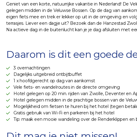
Geniet van een korte, natuurrijke vakantie in Nederland! De Vel
gelegen midden in de Veluwse Bossen. Op de dag van aankomst 
eigen fiets mee en trek er lekker op uit in de omgeving en vol
terrasjes. Liever een dagje uit? Bezoek dan de Hanzestad Zwol
Na actieve dag in de buitenlucht kan je je dag afsluiten met 
Daarom is dit een goede de
3 overnachtingen
Dagelijks uitgebreid ontbijtbuffet
1 x hoofdgerecht op dag van aankomst
Vele fiets- en wandelroutes in de directe omgeving
Hotel gelegen op 20 min. rijden van Zwolle, Deventer en A
Hotel gelegen midden in de prachtige bossen van de Velu
Mogelijkheid om fietsen te huren bij het hotel (tegen betal
Gratis gebruik van Wi-Fi en parkeren bij het hotel
Tip: maak een mooie wandeling over de Renderklippen en
Dit mag je niet missen!