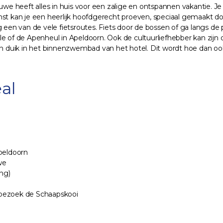
uwe heeft alles in huis voor een zalige en ontspannen vakantie. Je 
kan je een heerlijk hoofdgerecht proeven, speciaal gemaakt door
g een van de vele fietsroutes. Fiets door de bossen of ga langs 
le of de Apenheul in Apeldoorn. Ook de cultuurliefhebber kan zijn
een duik in het binnenzwembad van het hotel. Dit wordt hoe dan oo
al
peldoorn
we
ing)
 bezoek de Schaapskooi