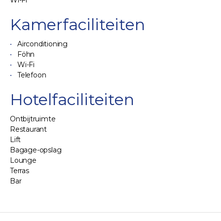
Wi-Fi
Kamerfaciliteiten
Airconditioning
Föhn
Wi-Fi
Telefoon
Hotelfaciliteiten
Ontbijtruimte
Restaurant
Lift
Bagage-opslag
Lounge
Terras
Bar