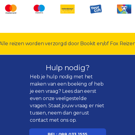
Alle reizen worden verzorgd door Bookit en/of Fox Reize
Hulp nodig?
Heb je hulp nodig met het
maken van een boeking of heb
je een vraag? Lees dan eerst
even onze
veelgestelde
vragen
. Staat jouw vraag er niet
tussen, neem dan gerust
contact met ons op.
BEL: 088 033 1555