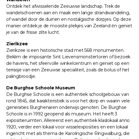
Ontdek het afwisselende Zeeuwse landschap. Trek de
wandelschoenen aan en maak een lange strandwandeling,
of wandel door de duinen en nostalgische dorpjes. Op deze
manier ontdek je de mooiste plekjes van Zeeland én geniet
je van de frisse zilte lucht.
Zierikzee
Zierikzee is een historische stad met 568 monumenten.
Beklim de imposante Sint Lievensmonstertoren of bezoek
de havens, het sfeervolle winkelcentrum en geniet op een
terrasje van een Zeeuwse specialiteit, zoals de bolus of het
palingbroodje.
De Burghse Schoole Museum
De Burghse Schoole is een authentiek schoolgebouw van
rond 1845, dat karakteristiek is voor het dorp en waarin vele
generaties Burghenaren onderwijs genoten. De Burghse
Schoole is in 1992 geopend als museum. Het heeft 3
expositieruimten. Allereerst een authentiek klaslokaal anno
1920, verder een lokaal voor wisselexposities en een lokaal
ingericht met als thema de Karolingische Ringwalburg, die