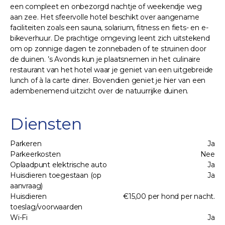
een compleet en onbezorgd nachtje of weekendje weg
aan zee. Het sfeervolle hotel beschikt over aangename
faciliteiten zoals een sauna, solarium, fitness en fiets- en e-
bikeverhuur. De prachtige omgeving leent zich uitstekend
om op zonnige dagen te zonnebaden of te struinen door
de duinen. ’s Avonds kun je plaatsnemen in het culinaire
restaurant van het hotel waar je geniet van een uitgebreide
lunch of à la carte diner. Bovendien geniet je hier van een
adembenemend uitzicht over de natuurrijke duinen.
Diensten
Parkeren
Ja
Parkeerkosten
Nee
Oplaadpunt elektrische auto
Ja
Huisdieren toegestaan (op
Ja
aanvraag)
Huisdieren
€15,00 per hond per nacht.
toeslag/voorwaarden
Wi-Fi
Ja