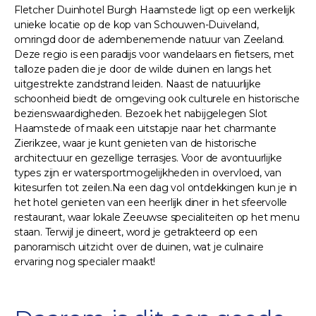
Fletcher Duinhotel Burgh Haamstede ligt op een werkelijk
unieke locatie op de kop van Schouwen-Duiveland,
omringd door de adembenemende natuur van Zeeland.
Deze regio is een paradijs voor wandelaars en fietsers, met
talloze paden die je door de wilde duinen en langs het
uitgestrekte zandstrand leiden. Naast de natuurlijke
schoonheid biedt de omgeving ook culturele en historische
bezienswaardigheden. Bezoek het nabijgelegen Slot
Haamstede of maak een uitstapje naar het charmante
Zierikzee, waar je kunt genieten van de historische
architectuur en gezellige terrasjes. Voor de avontuurlijke
types zijn er watersportmogelijkheden in overvloed, van
kitesurfen tot zeilen.Na een dag vol ontdekkingen kun je in
het hotel genieten van een heerlijk diner in het sfeervolle
restaurant, waar lokale Zeeuwse specialiteiten op het menu
staan. Terwijl je dineert, word je getrakteerd op een
panoramisch uitzicht over de duinen, wat je culinaire
ervaring nog specialer maakt!