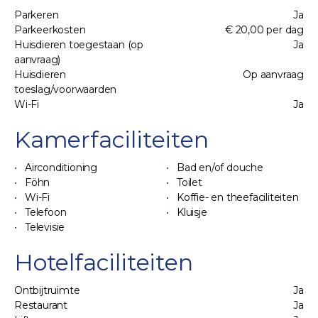
Parkeren
Ja
Parkeerkosten
€ 20,00 per dag
Huisdieren toegestaan (op
Ja
aanvraag)
Huisdieren
Op aanvraag
toeslag/voorwaarden
Wi-Fi
Ja
Kamerfaciliteiten
Airconditioning
Bad en/of douche
Föhn
Toilet
Wi-Fi
Koffie- en theefaciliteiten
Telefoon
Kluisje
Televisie
Hotelfaciliteiten
Ontbijtruimte
Ja
Restaurant
Ja