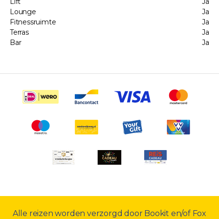
Lift
Ja
Lounge
Ja
Fitnessruimte
Ja
Terras
Ja
Bar
Ja
Alle reizen worden verzorgd door Bookit en/of Fox