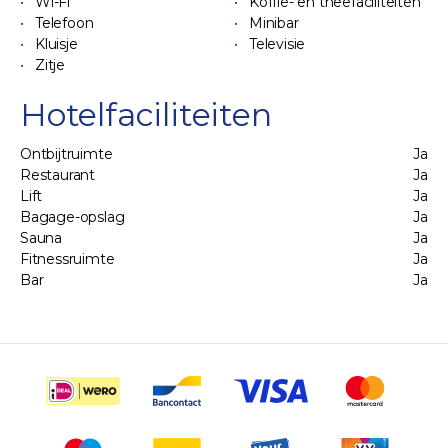
Wi-Fi
Koffie- en theefaciliteiten
Telefoon
Minibar
Kluisje
Televisie
Zitje
Hotelfaciliteiten
Ontbijtruimte
Ja
Restaurant
Ja
Lift
Ja
Bagage-opslag
Ja
Sauna
Ja
Fitnessruimte
Ja
Bar
Ja