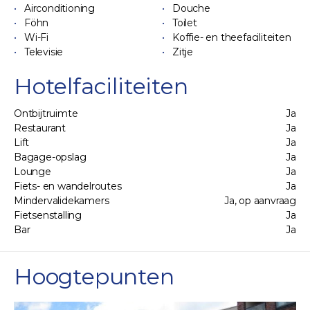
Airconditioning
Douche
Föhn
Toilet
Wi-Fi
Koffie- en theefaciliteiten
Televisie
Zitje
Hotelfaciliteiten
Ontbijtruimte
Ja
Restaurant
Ja
Lift
Ja
Bagage-opslag
Ja
Lounge
Ja
Fiets- en wandelroutes
Ja
Mindervalidekamers
Ja, op aanvraag
Fietsenstalling
Ja
Bar
Ja
Hoogtepunten