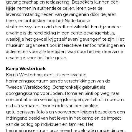
gevangenschap en reclassering. Bezoekers kunnen een
kijkje nemen in authentieke cellen, leren over de
levensomstandigheden van gevangenen door de jaren
heen, en ontdekken hoe het Nederlandse
strafrechtssysteem zich heeft ontwikkeld. Een bijzondere
ervaring is de rondleiding in een echte gevangenisbus,
waarbij je het gevoel krijgt zelf even 'gevangen' te zijn. Het
museum organiseert ook interactieve tentoonstellingen en
activiteiten voor alle leeftijden, waardoor het een leerzame
ervaring is voor het hele gezin.
Kamp Westerbork
Kamp Westerbork dient als een krachtig
herinneringscentrum aan de verschrikkingen van de
Tweede Wereldoorlog. Oorspronkelijk gebruikt als
doorgangskamp voor Joden, Roma en Sinti op weg naar
concentratie- en vernietigingskampen, vertelt dit museum
nu hun verhalen. Door middel van persoonlijke
getuigenissen, foto's en voorwerpen krijgen bezoekers een
indringend beeld van het leven in het kamp en de impact
van de oorlog op individuen en families. Het
herinneringscentrum organiseert regelmatig rondleidingen,