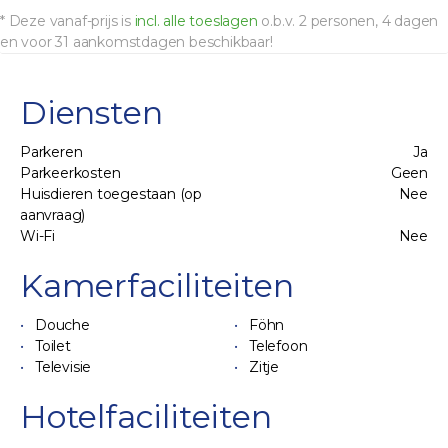
* Deze vanaf-prijs is
incl. alle toeslagen
o.b.v. 2 personen, 4 dagen
en voor 31 aankomstdagen beschikbaar!
Diensten
Parkeren
Ja
Parkeerkosten
Geen
Huisdieren toegestaan (op
Nee
aanvraag)
Wi-Fi
Nee
Kamerfaciliteiten
Douche
Föhn
Toilet
Telefoon
Televisie
Zitje
Hotelfaciliteiten