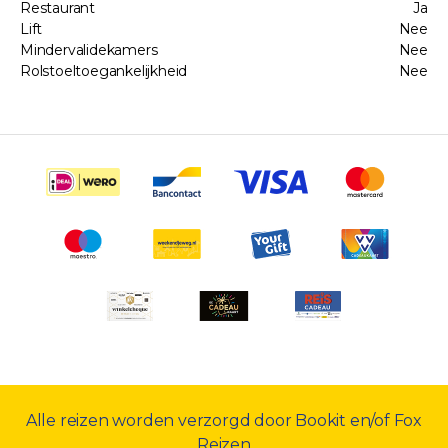
Restaurant
Ja
Lift
Nee
Mindervalidekamers
Nee
Rolstoeltoegankelijkheid
Nee
Alle reizen worden verzorgd door Bookit en/of Fox
Reizen