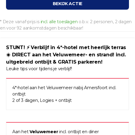
BEKIJK ACTIE
* Deze vanaf-prijs is
incl. alle toeslagen
o.b.v. 2 personen, 2 dagen
en voor 92 aankomstdagen beschikbaar!
STUNT! ⚡️ Verblijf in 4*-hotel met heerlijk terras
☀️ DIRECT aan het Veluwemeer- en strand! incl.
uitgebreid ontbijt & GRATIS parkeren!
Leuke tips voor tijdens je verblijf!
4*-hotel aan het Veluwemeer nabij Amersfoort incl.
ontbijt
2 of 3 dagen, Logies + ontbijt
Aan het
Veluwemeer
incl. ontbijt en diner