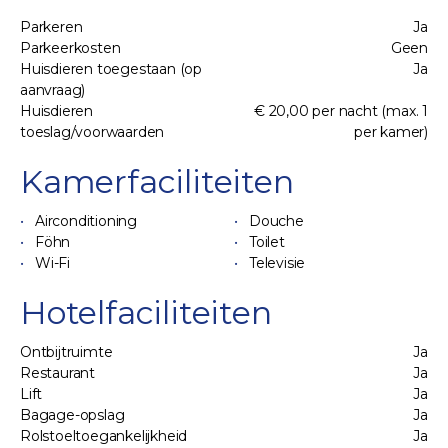
Parkeren
Ja
Parkeerkosten
Geen
Huisdieren toegestaan (op
Ja
aanvraag)
Huisdieren
€ 20,00 per nacht (max. 1
toeslag/voorwaarden
per kamer)
Kamerfaciliteiten
Airconditioning
Douche
Föhn
Toilet
Wi-Fi
Televisie
Hotelfaciliteiten
Ontbijtruimte
Ja
Restaurant
Ja
Lift
Ja
Bagage-opslag
Ja
Rolstoeltoegankelijkheid
Ja