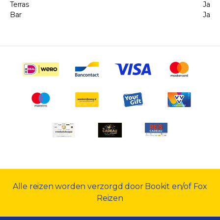
Terras
Ja
Bar
Ja
Alle reizen worden verzorgd door Bookit en/of Fox
Reizen