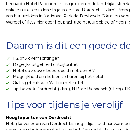
Leonardo Hotel Papendrecht is gelegen in de landelijke streek 
enkele minuten rijden sta je in de stad Dordrecht (5 km). Bren
aan hun trekken in Nationaal Park de Biesbosch (6 km) en voor
Wandel of fiets hier door het prachtige natuurgebied of neem 
Daarom is dit een goede de
1, 2 of 3 overnachtingen
Dagelijks uitgebreid ontbijtbuffet
Hotel op Zoover beoordeeld met een 8,7!
Mogelijkheid om fietsen te huren bij het hotel
Gratis gebruik van Wi-Fi in het hotel
Tip: bezoek Dordrecht (5 km), N.P. de Biesbosch (6 km) of K
Tips voor tijdens je verblijf
Hoogtepunten van Dordrecht
Het rijke verleden van Dordrecht is nog altijd zichtbaar wan
geprezen schilderijencollectie van het Dordrechts Museum, de