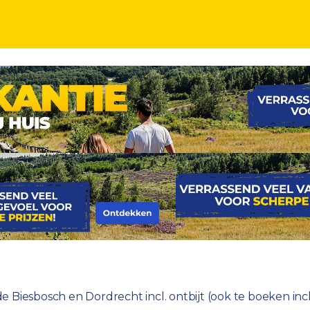
jt
 de Biesbosch en Dordrecht incl. ontbijt (ook te boeken incl