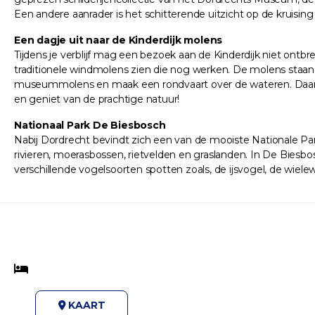
Een andere aanrader is het schitterende uitzicht op de kruising
Een dagje uit naar de Kinderdijk molens
Tijdens je verblijf mag een bezoek aan de Kinderdijk niet ontb
traditionele windmolens zien die nog werken. De molens staan h
museummolens en maak een rondvaart over de wateren. Daarnaa
en geniet van de prachtige natuur!
Nationaal Park De Biesbosch
Nabij Dordrecht bevindt zich een van de mooiste Nationale Pa
rivieren, moerasbossen, rietvelden en graslanden. In De Biesbos
verschillende vogelsoorten spotten zoals, de ijsvogel, de wiele
KAART