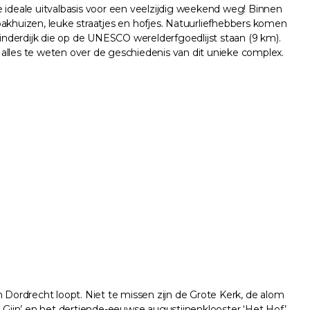
e ideale uitvalbasis voor een veelzijdig weekend weg! Binnen
pakhuizen, leuke straatjes en hofjes. Natuurliefhebbers komen
nderdijk die op de UNESCO werelderfgoedlijst staan (9 km).
alles te weten over de geschiedenis van dit unieke complex.
Dordrecht loopt. Niet te missen zijn de Grote Kerk, de alom
Gijn’ en het dertiende-eeuwse augustijnenklooster ‘Het Hof’.