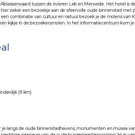
Alblasserwaard tussen de rivieren Lek en Merwede. Het hotel is d
g hier zeker een bezoekje aan de sfeervolle oude binnenstad met 
 een combinatie van cultuur en natuur bezoek je de molens van Ki
een kijkje in de bezoekersmolen. In het informatiecentrum kom je 
al
inderdijk (9 km)
neer je langs de oude binnenstadhavens, monumenten en musea van 
 prachtige interieurs van de oude burgemeesterswoning ‘Huis van 