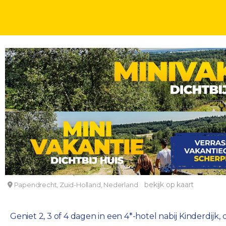
NATUUR
DAGEN
4*-hotel bij Kinderdijk en de Biesbosch incl. ontbi
Leonardo Hotel Papendrecht
bekijk op kaart
Papendrecht, Zuid-Holland, Nederland
Geniet 2, 3 of 4 dagen in een 4*-hotel nabij Kinderdijk,