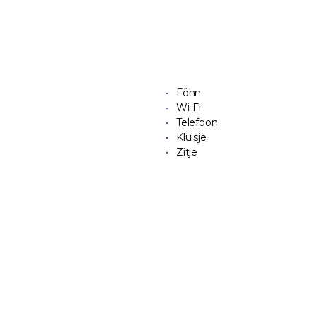
Föhn
Wi-Fi
Telefoon
Kluisje
Zitje