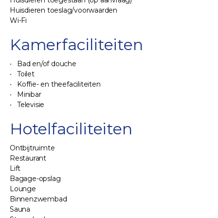
Huisdieren toegestaan (op aanvraag)
Huisdieren toeslag/voorwaarden
Wi-Fi
Kamerfaciliteiten
Bad en/of douche
Toilet
Koffie- en theefaciliteiten
Minibar
Televisie
Hotelfaciliteiten
Ontbijtruimte
Restaurant
Lift
Bagage-opslag
Lounge
Binnenzwembad
Sauna