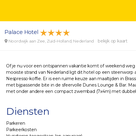
Palace Hotel
bekijk op kaart
Noordwijk aan Zee, Zuid-Holland, Nederland
Of je nu voor een ontspannen vakantie komt of weekend weg boe
mooiste strand van Nederland ligt dit hotel op een steenworp 
Nespresso-koffie. Er is een ruime keuze aan maaltijden in Brasse
met bijpassende bite in de sfeervolle Dunes Lounge & Bar. Maak
met onder andere een compact zwembad (7x4m) met dubbele
Diensten
Parkeren
Parkeerkosten