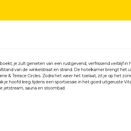
kt; je zult genieten van een rustgevend, verfrissend verblijf in
afstand van de winkelstraat en strand. De hotelkamer brengt het u
rie & Terrace Circles. Zodra het weer het toelaat, zit je op het zon
 je hoofd leeg tijdens een sportsessie in het goed uitgeruste Vita
 jetstream, sauna en stoombad.