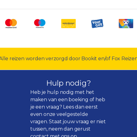
Alle reizen worden verzorgd door Bookit en/of Fox Reize
Hulp nodig?
Heb je hulp nodig met het
maken van een boeking of heb
je een vraag? Lees dan eerst
even onze
veelgestelde
vragen
. Staat jouw vraag er niet
tussen, neem dan gerust
contact met ons op.