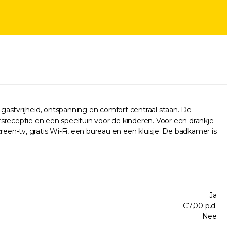
 gastvrijheid, ontspanning en comfort centraal staan. De
ursreceptie en een speeltuin voor de kinderen. Voor een drankje
een-tv, gratis Wi-Fi, een bureau en een kluisje. De badkamer is
Ja
€7,00 p.d.
Nee