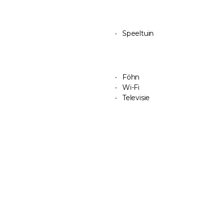
Speeltuin
Föhn
Wi-Fi
Televisie