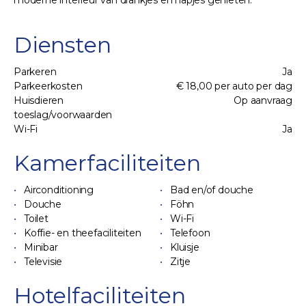
moderne interieur van drankjes en hapjes genieten.
Diensten
Parkeren
Ja
Parkeerkosten
€ 18,00 per auto per dag
Huisdieren
Op aanvraag
toeslag/voorwaarden
Wi-Fi
Ja
Kamerfaciliteiten
Airconditioning
Bad en/of douche
Douche
Föhn
Toilet
Wi-Fi
Koffie- en theefaciliteiten
Telefoon
Minibar
Kluisje
Televisie
Zitje
Hotelfaciliteiten