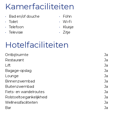
Kamerfaciliteiten
Bad en/of douche
Föhn
Toilet
Wi-Fi
Telefoon
Kluisje
Televisie
Zitje
Hotelfaciliteiten
Ontbijtruimte
Ja
Restaurant
Ja
Lift
Ja
Bagage-opslag
Ja
Lounge
Ja
Binnenzwembad
Ja
Buitenzwembad
Ja
Fiets- en wandelroutes
Ja
Rolstoeltoegankelijkheid
Ja
Wellnessfaciliteiten
Ja
Bar
Ja