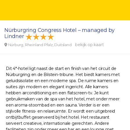
Nürburgring Congress Hotel – managed by
Lindner
bekijk op kaart
Nürburg, Rheinland Pfalz, Duitsland
Dit 4*-hotel ligt naast de start en finish van het circuit de
Nürburgring en de Bilstein-tribune. Het biedt kamers met
geluidsisolatie en een moderne spa. De ruime kamers en
suites zijn modern en elegant ingericht. Alle kamers
hebben airconditioning en een flatscreen-tv. Je kunt
gebruikmaken van de spa van het hotel, met onder meer
een aroma-stoombad en een sauna. Verder is er een
stijlvolle fitness- en relaxruimte. Er wordt een uitgebreid
ontbijtbuffet geserveerd bij het hotel. Het restaurant
serveert creatieve, internationale gerechten. Andere
faciliteiten zijn onder meer een bar en een lounge met