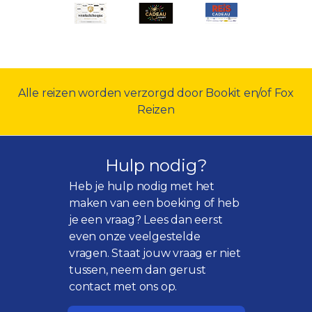
Alle reizen worden verzorgd door Bookit en/of Fox
Reizen
Hulp nodig?
Heb je hulp nodig met het
maken van een boeking of heb
je een vraag? Lees dan eerst
even onze
veelgestelde
vragen
. Staat jouw vraag er niet
tussen, neem dan gerust
contact met ons op.