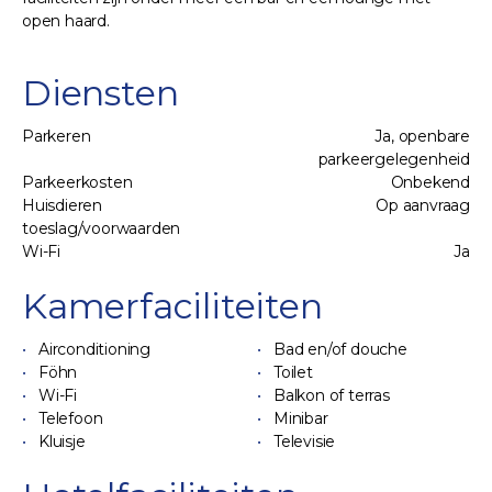
open haard.
Diensten
Parkeren
Ja, openbare
parkeergelegenheid
Parkeerkosten
Onbekend
Huisdieren
Op aanvraag
toeslag/voorwaarden
Wi-Fi
Ja
Kamerfaciliteiten
Airconditioning
Bad en/of douche
Föhn
Toilet
Wi-Fi
Balkon of terras
Telefoon
Minibar
Kluisje
Televisie