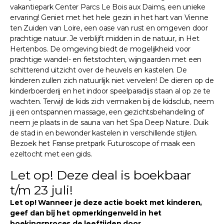
vakantiepark Center Parcs Le Bois aux Daims, een unieke
ervaring! Geniet met het hele gezin in het hart van Vienne
ten Zuiden van Loire, een oase van rust en omgeven door
prachtige natuur. Je verblijft midden in de natuur, in Het
Hertenbos. De omgeving biedt de mogelijkheid voor
prachtige wandel- en fietstochten, wijngaarden met een
schitterend uitzicht over de heuvels en kastelen. De
kinderen zullen zich natuurlijk niet vervelen! De dieren op de
kinderboerderij en het indoor speelparadijs staan al op ze te
wachten. Terwijl de kids zich vermaken bij de kidsclub, neem
jij een ontspannen massage, een gezichtsbehandeling of
neem je plaats in de sauna van het Spa Deep Nature. Duik
de stad in en bewonder kastelen in verschillende stijlen.
Bezoek het Franse pretpark Futuroscope of maak een
ezeltocht met een gids.
Let op! Deze deal is boekbaar
t/m 23 juli!
Let op! Wanneer je deze actie boekt met kinderen,
geef dan bij het opmerkingenveld in het
boekingsproces de leeftijden door.