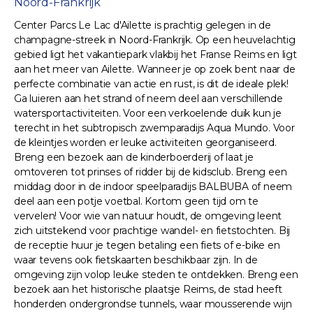
Noord-Frankrijk
Center Parcs Le Lac d'Ailette is prachtig gelegen in de
champagne-streek in Noord-Frankrijk. Op een heuvelachtig
gebied ligt het vakantiepark vlakbij het Franse Reims en ligt
aan het meer van Ailette. Wanneer je op zoek bent naar de
perfecte combinatie van actie en rust, is dit de ideale plek!
Ga luieren aan het strand of neem deel aan verschillende
watersportactiviteiten. Voor een verkoelende duik kun je
terecht in het subtropisch zwemparadijs Aqua Mundo. Voor
de kleintjes worden er leuke activiteiten georganiseerd.
Breng een bezoek aan de kinderboerderij of laat je
omtoveren tot prinses of ridder bij de kidsclub. Breng een
middag door in de indoor speelparadijs BALBUBA of neem
deel aan een potje voetbal. Kortom geen tijd om te
vervelen! Voor wie van natuur houdt, de omgeving leent
zich uitstekend voor prachtige wandel- en fietstochten. Bij
de receptie huur je tegen betaling een fiets of e-bike en
waar tevens ook fietskaarten beschikbaar zijn. In de
omgeving zijn volop leuke steden te ontdekken. Breng een
bezoek aan het historische plaatsje Reims, de stad heeft
honderden ondergrondse tunnels, waar mousserende wijn