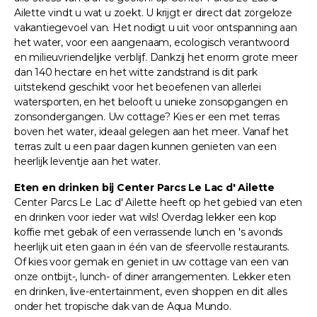
Ailette vindt u wat u zoekt. U krijgt er direct dat zorgeloze
vakantiegevoel van. Het nodigt u uit voor ontspanning aan
het water, voor een aangenaam, ecologisch verantwoord
en milieuvriendelijke verblijf. Dankzij het enorm grote meer
dan 140 hectare en het witte zandstrand is dit park
uitstekend geschikt voor het beoefenen van allerlei
watersporten, en het belooft u unieke zonsopgangen en
zonsondergangen. Uw cottage? Kies er een met terras
boven het water, ideaal gelegen aan het meer. Vanaf het
terras zult u een paar dagen kunnen genieten van een
heerlijk leventje aan het water.
Eten en drinken bij Center Parcs Le Lac d' Ailette
Center Parcs Le Lac d' Ailette heeft op het gebied van eten
en drinken voor ieder wat wils! Overdag lekker een kop
koffie met gebak of een verrassende lunch en 's avonds
heerlijk uit eten gaan in één van de sfeervolle restaurants.
Of kies voor gemak en geniet in uw cottage van een van
onze ontbijt-, lunch- of diner arrangementen. Lekker eten
en drinken, live-entertainment, even shoppen en dit alles
onder het tropische dak van de Aqua Mundo.