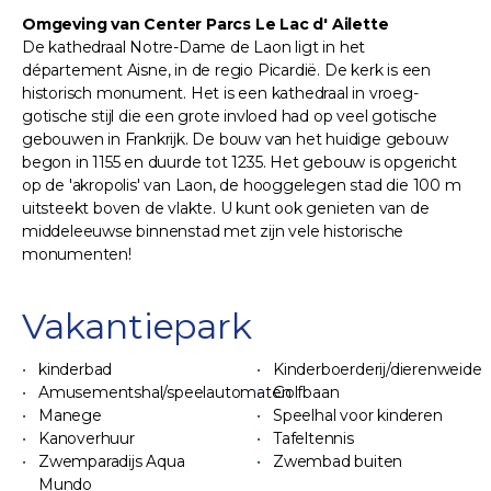
Omgeving van Center Parcs Le Lac d' Ailette
De kathedraal Notre-Dame de Laon ligt in het
département Aisne, in de regio Picardië. De kerk is een
historisch monument. Het is een kathedraal in vroeg-
gotische stijl die een grote invloed had op veel gotische
gebouwen in Frankrijk. De bouw van het huidige gebouw
begon in 1155 en duurde tot 1235. Het gebouw is opgericht
op de 'akropolis' van Laon, de hooggelegen stad die 100 m
uitsteekt boven de vlakte. U kunt ook genieten van de
middeleeuwse binnenstad met zijn vele historische
monumenten!
Vakantiepark
kinderbad
Kinderboerderij/dierenweide
Amusementshal/speelautomaten
Golfbaan
Manege
Speelhal voor kinderen
Kanoverhuur
Tafeltennis
Zwemparadijs Aqua
Zwembad buiten
Mundo