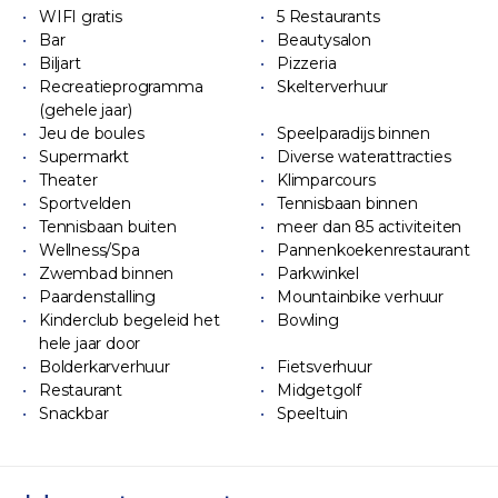
WIFI gratis
5 Restaurants
Bar
Beautysalon
Biljart
Pizzeria
Recreatieprogramma
Skelterverhuur
(gehele jaar)
Jeu de boules
Speelparadijs binnen
Supermarkt
Diverse waterattracties
Theater
Klimparcours
Sportvelden
Tennisbaan binnen
Tennisbaan buiten
meer dan 85 activiteiten
Wellness/Spa
Pannenkoekenrestaurant
Zwembad binnen
Parkwinkel
Paardenstalling
Mountainbike verhuur
Kinderclub begeleid het
Bowling
hele jaar door
Bolderkarverhuur
Fietsverhuur
Restaurant
Midgetgolf
Snackbar
Speeltuin