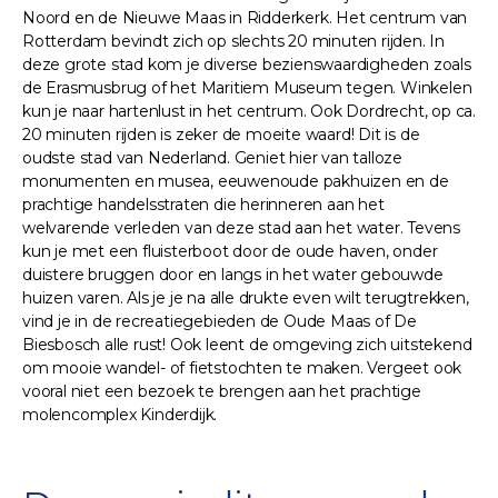
Noord en de Nieuwe Maas in Ridderkerk. Het centrum van
Rotterdam bevindt zich op slechts 20 minuten rijden. In
deze grote stad kom je diverse bezienswaardigheden zoals
de Erasmusbrug of het Maritiem Museum tegen. Winkelen
kun je naar hartenlust in het centrum. Ook Dordrecht, op ca.
20 minuten rijden is zeker de moeite waard! Dit is de
oudste stad van Nederland. Geniet hier van talloze
monumenten en musea, eeuwenoude pakhuizen en de
prachtige handelsstraten die herinneren aan het
welvarende verleden van deze stad aan het water. Tevens
kun je met een fluisterboot door de oude haven, onder
duistere bruggen door en langs in het water gebouwde
huizen varen. Als je je na alle drukte even wilt terugtrekken,
vind je in de recreatiegebieden de Oude Maas of De
Biesbosch alle rust! Ook leent de omgeving zich uitstekend
om mooie wandel- of fietstochten te maken. Vergeet ook
vooral niet een bezoek te brengen aan het prachtige
molencomplex Kinderdijk.