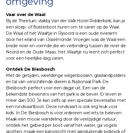
omgeving
Vaar over de Waal
Bij de Theetuin, vlakbij Van der Valk Hotel Ridderkerk, kan je
een sloep- of fluisterboot huren om te varen op de Waal.
De Waal of het Waaltje in Rijsoord is een oude rivierarm
door het eiland van IJsselmonde. Vroeger was de Waal een
brede rivier en vormde die en verbinding tussen de rivier de
Noord en de Oude Maas. Het Waaltje nu leent zich perfect
voor een heerlijke dag varen.
Ontdek De Biesbosch
Met de getijden, weelderige wilgenbossen, graslandpolders
en tal van verschillende dieren is Nationaal Park De
Biesbosch perfect voor een dagje uit. Een van de
bekendste bewoners van het park is de bever. Er leven er
meer dan 300. Je kan zelfs op een speciale beversafari met
een rondvaartboot. Deze rondvaart is ook erg leuk voor
kids. In De Biesbosch is voor iedereen wel iets te beleven.
Maak een mooie wandeling door de veelzijdige natuur,
ontdek het gebied per boot vanaf het water, ga vogels
spotten, maak een kanotocht met aansluitende picknick of