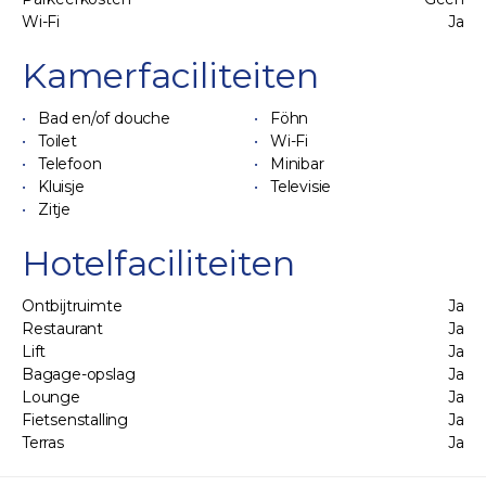
Wi-Fi
Ja
Kamerfaciliteiten
Bad en/of douche
Föhn
Toilet
Wi-Fi
Telefoon
Minibar
Kluisje
Televisie
Zitje
Hotelfaciliteiten
Ontbijtruimte
Ja
Restaurant
Ja
Lift
Ja
Bagage-opslag
Ja
Lounge
Ja
Fietsenstalling
Ja
Terras
Ja