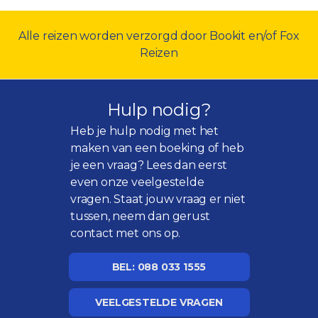
Alle reizen worden verzorgd door Bookit en/of Fox
Reizen
Hulp nodig?
Heb je hulp nodig met het
maken van een boeking of heb
je een vraag? Lees dan eerst
even onze
veelgestelde
vragen
. Staat jouw vraag er niet
tussen, neem dan gerust
contact met ons op.
BEL: 088 033 1555
VEELGESTELDE VRAGEN