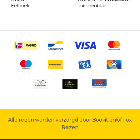
Eethoek
Tuinmeubilair
Alle reizen worden verzorgd door Bookit en/of Fox
Reizen