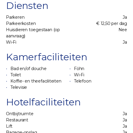
Diensten
Parkeren
Ja
Parkeerkosten
€ 12,50 per dag
Huisdieren toegestaan (op
Nee
aanvraag)
Wi-Fi
Ja
Kamerfaciliteiten
Bad en/of douche
Föhn
Toilet
Wi-Fi
Koffie- en theefaciliteiten
Telefoon
Televisie
Hotelfaciliteiten
Ontbijtruimte
Ja
Restaurant
Ja
Lift
Ja
Bagage-opslag
Ja