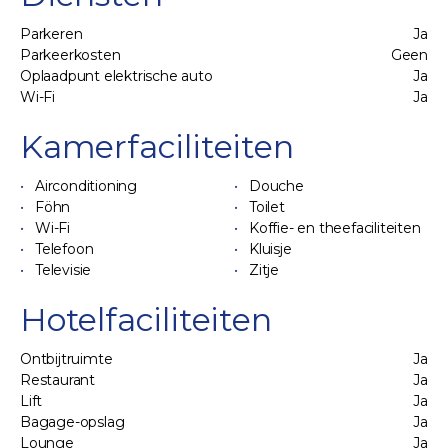
Parkeren
Ja
Parkeerkosten
Geen
Oplaadpunt elektrische auto
Ja
Wi-Fi
Ja
Kamerfaciliteiten
Airconditioning
Douche
Föhn
Toilet
Wi-Fi
Koffie- en theefaciliteiten
Telefoon
Kluisje
Televisie
Zitje
Hotelfaciliteiten
Ontbijtruimte
Ja
Restaurant
Ja
Lift
Ja
Bagage-opslag
Ja
Lounge
Ja