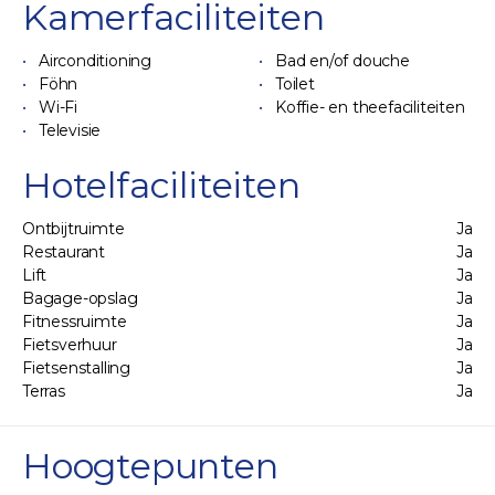
Kamerfaciliteiten
Airconditioning
Bad en/of douche
Föhn
Toilet
Wi-Fi
Koffie- en theefaciliteiten
Televisie
Hotelfaciliteiten
Ontbijtruimte
Ja
Restaurant
Ja
Lift
Ja
Bagage-opslag
Ja
Fitnessruimte
Ja
Fietsverhuur
Ja
Fietsenstalling
Ja
Terras
Ja
Hoogtepunten