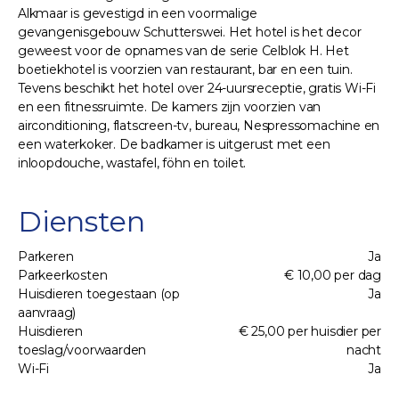
Alkmaar is gevestigd in een voormalige
gevangenisgebouw Schutterswei. Het hotel is het decor
geweest voor de opnames van de serie Celblok H. Het
boetiekhotel is voorzien van restaurant, bar en een tuin.
Tevens beschikt het hotel over 24-uursreceptie, gratis Wi-Fi
en een fitnessruimte. De kamers zijn voorzien van
airconditioning, flatscreen-tv, bureau, Nespressomachine en
een waterkoker. De badkamer is uitgerust met een
inloopdouche, wastafel, föhn en toilet.
Diensten
Parkeren
Ja
Parkeerkosten
€ 10,00 per dag
Huisdieren toegestaan (op
Ja
aanvraag)
Huisdieren
€ 25,00 per huisdier per
toeslag/voorwaarden
nacht
Wi-Fi
Ja