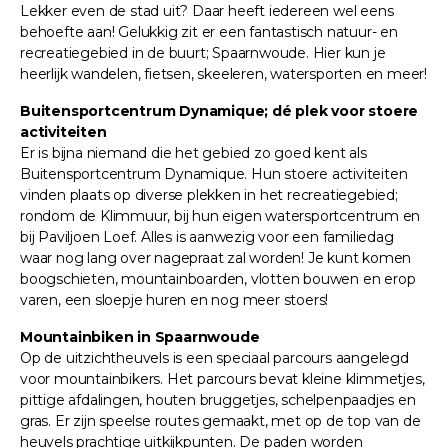
Lekker even de stad uit? Daar heeft iedereen wel eens
behoefte aan! Gelukkig zit er een fantastisch natuur- en
recreatiegebied in de buurt; Spaarnwoude. Hier kun je
heerlijk wandelen, fietsen, skeeleren, watersporten en meer!
Buitensportcentrum Dynamique; dé plek voor stoere
activiteiten
Er is bijna niemand die het gebied zo goed kent als
Buitensportcentrum Dynamique. Hun stoere activiteiten
vinden plaats op diverse plekken in het recreatiegebied;
rondom de Klimmuur, bij hun eigen watersportcentrum en
bij Paviljoen Loef. Alles is aanwezig voor een familiedag
waar nog lang over nagepraat zal worden! Je kunt komen
boogschieten, mountainboarden, vlotten bouwen en erop
varen, een sloepje huren en nog meer stoers!
Mountainbiken in Spaarnwoude
Op de uitzichtheuvels is een speciaal parcours aangelegd
voor mountainbikers. Het parcours bevat kleine klimmetjes,
pittige afdalingen, houten bruggetjes, schelpenpaadjes en
gras. Er zijn speelse routes gemaakt, met op de top van de
heuvels prachtige uitkijkpunten. De paden worden