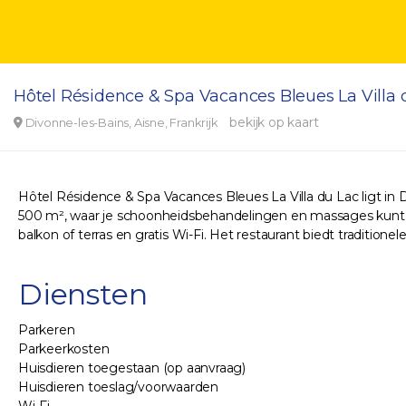
Hôtel Résidence & Spa Vacances Bleues La Villa
bekijk op kaart
Divonne-les-Bains, Aisne, Frankrijk
Hôtel Résidence & Spa Vacances Bleues La Villa du Lac ligt in
500 m², waar je schoonheidsbehandelingen en massages kunt 
balkon of terras en gratis Wi-Fi. Het restaurant biedt tradition
Diensten
Parkeren
Parkeerkosten
Huisdieren toegestaan (op aanvraag)
Huisdieren toeslag/voorwaarden