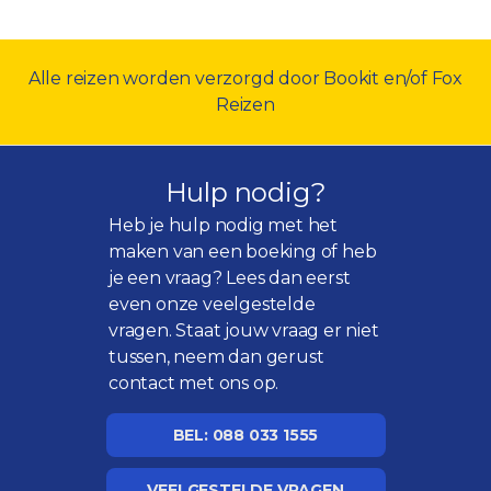
Alle reizen worden verzorgd door Bookit en/of Fox
Reizen
Hulp nodig?
Heb je hulp nodig met het
maken van een boeking of heb
je een vraag? Lees dan eerst
even onze
veelgestelde
vragen
. Staat jouw vraag er niet
tussen, neem dan gerust
contact met ons op.
BEL: 088 033 1555
VEELGESTELDE VRAGEN