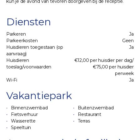
kun je de avond van tevoren doorgeven bij de receptie.
Diensten
Parkeren
Ja
Parkeerkosten
Geen
Huisdieren toegestaan (op
Ja
aanvraag)
Huisdieren
€12,00 per huisdier per dag/
toeslag/voorwaarden
€75,00 per huisdier
perweek
Wi-Fi
Ja
Vakantiepark
Binnenzwembad
Buitenzwembad
Fietsverhuur
Restaurant
Wasserette
Terras
Speeltuin