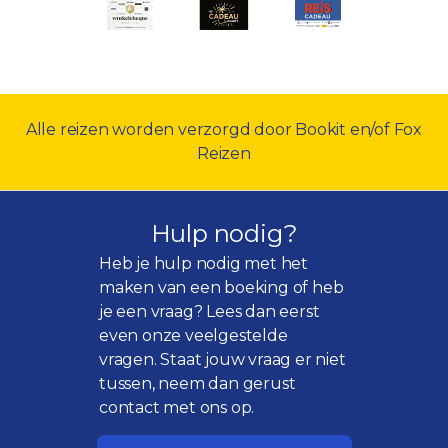
Alle reizen worden verzorgd door Bookit en/of Fox
Reizen
Hulp nodig?
Heb je hulp nodig met het
maken van een boeking of heb
je een vraag? Lees dan eerst
even onze
veelgestelde
vragen
. Staat jouw vraag er niet
tussen, neem dan gerust
contact met ons op.