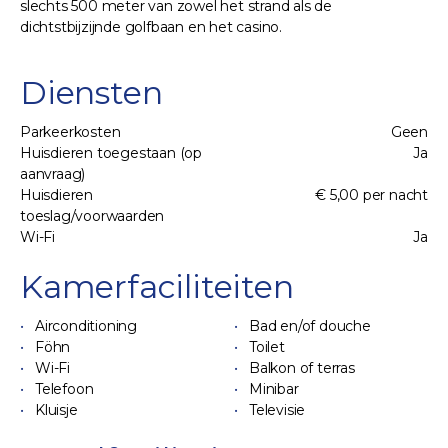
slechts 500 meter van zowel het strand als de
dichtstbijzijnde golfbaan en het casino.
Diensten
Parkeerkosten
Geen
Huisdieren toegestaan (op
Ja
aanvraag)
Huisdieren
€ 5,00 per nacht
toeslag/voorwaarden
Wi-Fi
Ja
Kamerfaciliteiten
Airconditioning
Bad en/of douche
Föhn
Toilet
Wi-Fi
Balkon of terras
Telefoon
Minibar
Kluisje
Televisie