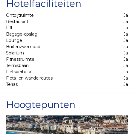
Hotelfaciliteiten
Ontbijtruimte
Ja
Restaurant
Ja
Lift
Ja
Bagage-opslag
Ja
Lounge
Ja
Buitenzwembad
Ja
Solarium
Ja
Fitnessruimte
Ja
Tennisbaan
Ja
Fietsverhuur
Ja
Fiets- en wandelroutes
Ja
Terras
Ja
Hoogtepunten