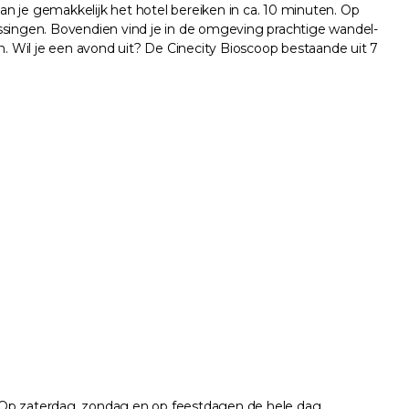
kan je gemakkelijk het hotel bereiken in ca. 10 minuten. Op
issingen. Bovendien vind je in de omgeving prachtige wandel-
n. Wil je een avond uit? De Cinecity Bioscoop bestaande uit 7
r. Op zaterdag, zondag en op feestdagen de hele dag.