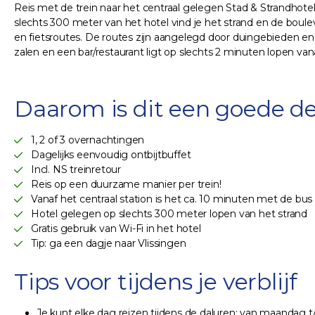
Reis met de trein naar het centraal gelegen Stad & Strandhotel 
slechts 300 meter van het hotel vind je het strand en de boul
en fietsroutes. De routes zijn aangelegd door duingebieden en 
zalen en een bar/restaurant ligt op slechts 2 minuten lopen vana
Daarom is dit een goede de
1, 2 of 3 overnachtingen
Dagelijks eenvoudig ontbijtbuffet
Incl. NS treinretour
Reis op een duurzame manier per trein!
Vanaf het centraal station is het ca. 10 minuten met de bus
Hotel gelegen op slechts 300 meter lopen van het strand
Gratis gebruik van Wi-Fi in het hotel
Tip: ga een dagje naar Vlissingen
Tips voor tijdens je verblijf
Je kunt elke dag reizen tijdens de daluren: van maandag t