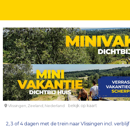
OVERNACHTING + NS TREINRETOUR
TREINREIZEN
DAGEN
Hotel op loopafstand van het strand in Vlissingen 
Stad & Strandhotel Elisabeth
bekijk op kaart
Vlissingen, Zeeland, Nederland
2, 3 of 4 dagen met de trein naar Vlissingen incl. verbli