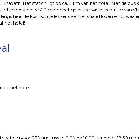
Elisabeth. Het station ligt op ca. 4 km van het hotel. Met de bus 
evard en op slechts 500 meter het gezellige winkelcentrum van Vl
langs heel de kust kun je lekker over het strand lopen en uitwaaie
f het hotel!
al
 naar het hotel
/m vrijdag voor 6.30 uur, tussen 9.00 en 16.00 uur en na 18.30 uu