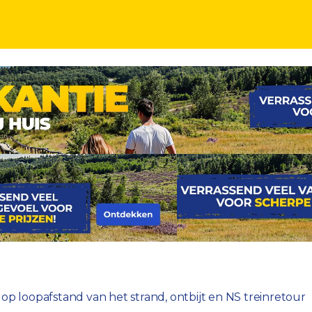
incl. ontbijt en NS treinretour
jf op loopafstand van het strand, ontbijt en NS treinretour