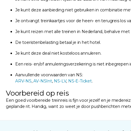
Je kunt deze aanbieding niet gebruiken in combinatie met 
Je ontvangt treinkaartjes voor de heen- en terugreis los 
Je kunt reizen met alle treinen in Nederland, behalve met N
De toeristenbelasting betaal je in het hotel.
Je kunt deze deal niet kosteloos annuleren.
Een reis- en/of annuleringsverzekering is niet inbegrepen i
Aanvullende voorwaarden van NS:
ARV-NS
,
AV-NSInt
,
NS-LV
,
NS-E-Ticket
.
Voorbereid op reis
Een goed voorbereide treinreis is fijn voor jezelf en je medereizig
geplande rit. Handig, want zo weet je door pushberichten meteen