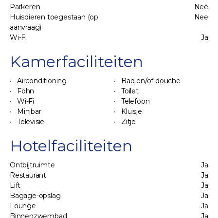
Parkeren
Nee
Huisdieren toegestaan (op
Nee
aanvraag)
Wi-Fi
Ja
Kamerfaciliteiten
Airconditioning
Bad en/of douche
Föhn
Toilet
Wi-Fi
Telefoon
Minibar
Kluisje
Televisie
Zitje
Hotelfaciliteiten
Ontbijtruimte
Ja
Restaurant
Ja
Lift
Ja
Bagage-opslag
Ja
Lounge
Ja
Binnenzwembad
Ja