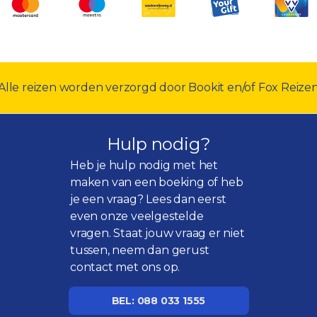
Alle reizen worden verzorgd door Bookit en/of Fox Reize
Hulp nodig?
Heb je hulp nodig met het
maken van een boeking of heb
je een vraag? Lees dan eerst
even onze
veelgestelde
vragen
. Staat jouw vraag er niet
tussen, neem dan gerust
contact met ons op.
BEL: 088 033 1555