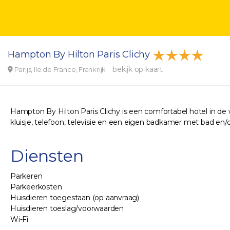
Hampton By Hilton Paris Clichy
bekijk op kaart
Parijs, Ile de France, Frankrijk
Hampton By Hilton Paris Clichy is een comfortabel hotel in de wij
kluisje, telefoon, televisie en een eigen badkamer met bad en/o
Diensten
Parkeren
Parkeerkosten
Huisdieren toegestaan (op aanvraag)
Huisdieren toeslag/voorwaarden
Wi-Fi