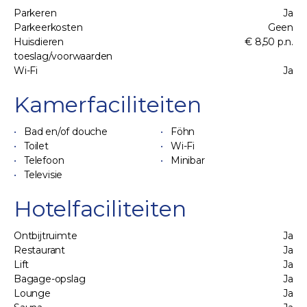
Parkeren
Ja
Parkeerkosten
Geen
Huisdieren
€ 8,50 p.n.
toeslag/voorwaarden
Wi-Fi
Ja
Kamerfaciliteiten
Bad en/of douche
Föhn
Toilet
Wi-Fi
Telefoon
Minibar
Televisie
Hotelfaciliteiten
Ontbijtruimte
Ja
Restaurant
Ja
Lift
Ja
Bagage-opslag
Ja
Lounge
Ja