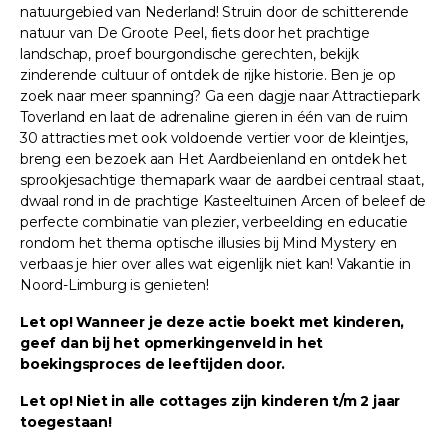
natuurgebied van Nederland! Struin door de schitterende
natuur van De Groote Peel, fiets door het prachtige
landschap, proef bourgondische gerechten, bekijk
zinderende cultuur of ontdek de rijke historie. Ben je op
zoek naar meer spanning? Ga een dagje naar Attractiepark
Toverland en laat de adrenaline gieren in één van de ruim
30 attracties met ook voldoende vertier voor de kleintjes,
breng een bezoek aan Het Aardbeienland en ontdek het
sprookjesachtige themapark waar de aardbei centraal staat,
dwaal rond in de prachtige Kasteeltuinen Arcen of beleef de
perfecte combinatie van plezier, verbeelding en educatie
rondom het thema optische illusies bij Mind Mystery en
verbaas je hier over alles wat eigenlijk niet kan! Vakantie in
Noord-Limburg is genieten!
Let op! Wanneer je deze actie boekt met kinderen,
geef dan bij het opmerkingenveld in het
boekingsproces de leeftijden door.
Let op! Niet in alle cottages zijn kinderen t/m 2 jaar
toegestaan!