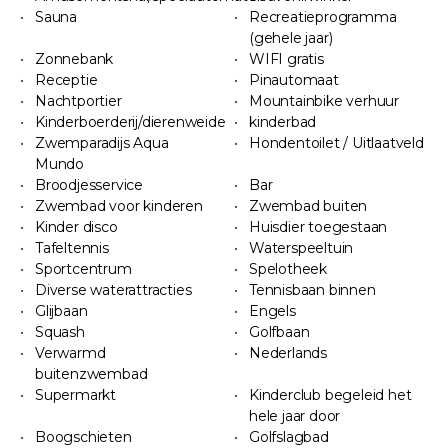
Sauna
Recreatieprogramma
(gehele jaar)
Zonnebank
WIFI gratis
Receptie
Pinautomaat
Nachtportier
Mountainbike verhuur
Kinderboerderij/dierenweide
kinderbad
Zwemparadijs Aqua
Hondentoilet / Uitlaatveld
Mundo
Broodjesservice
Bar
Zwembad voor kinderen
Zwembad buiten
Kinder disco
Huisdier toegestaan
Tafeltennis
Waterspeeltuin
Sportcentrum
Spelotheek
Diverse waterattracties
Tennisbaan binnen
Glijbaan
Engels
Squash
Golfbaan
Verwarmd
Nederlands
buitenzwembad
Supermarkt
Kinderclub begeleid het
hele jaar door
Boogschieten
Golfslagbad