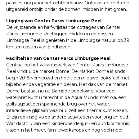
paadjes, nog voor het ochtenddauw. Onthaasten met een
uitgebreid ontbijt, onder de bomen, midden in het groen.
Ligging van Center Parcs Limburgse Peel
De vrijstaande en half-vrijstaande cottages van Center
Parcs Limburgse Peel liggen midden in de bossen.
Limburgse Peel is genieten in de Limburgse natuur, op 39
km ten oosten van Eindhoven
Faciliteiten van Center Parcs Limburgse Peel
Centraal op het vakantiepark van Center Parcs Limburgse
Peel vindt u de Market Dome. De Market Dome is sinds
begin 2018 vernieuwd en heeft een nieuwe look&feel met
bijbehorende vegetatie en dieren. Het dak van de Market
Dome bestaat nu uit Bamboe bedekking! Voor veel
waterpret kunt u terecht in de Aqua Mundo met o.a. een
golfslagbad, een spannende brug over het water,
interactieve glijbaan waarbij u zelf een thema kunt kiezen.
Er zijn ook nog volop andere activiteiten voor jong en oud.
Wat dacht u van een kinderboerderij, in- en outdoor tennis,
vissen in het meer, familieworkshops en nog veel meer!