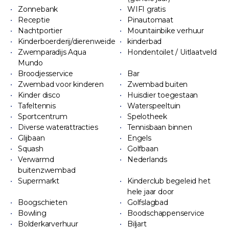
Zonnebank
WIFI gratis
Receptie
Pinautomaat
Nachtportier
Mountainbike verhuur
Kinderboerderij/dierenweide
kinderbad
Zwemparadijs Aqua
Hondentoilet / Uitlaatveld
Mundo
Broodjesservice
Bar
Zwembad voor kinderen
Zwembad buiten
Kinder disco
Huisdier toegestaan
Tafeltennis
Waterspeeltuin
Sportcentrum
Spelotheek
Diverse waterattracties
Tennisbaan binnen
Glijbaan
Engels
Squash
Golfbaan
Verwarmd
Nederlands
buitenzwembad
Supermarkt
Kinderclub begeleid het
hele jaar door
Boogschieten
Golfslagbad
Bowling
Boodschappenservice
Bolderkarverhuur
Biljart