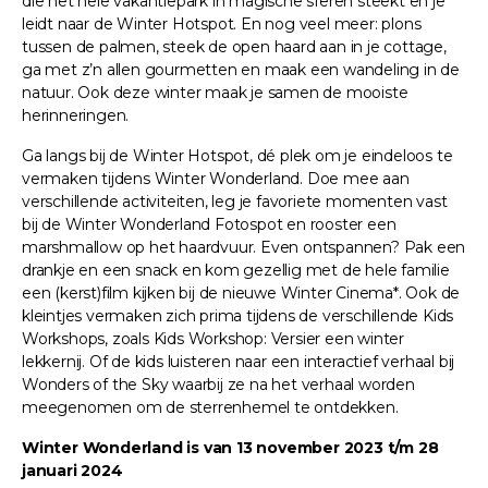
die het hele vakantiepark in magische sferen steekt en je
leidt naar de Winter Hotspot. En nog veel meer: plons
tussen de palmen, steek de open haard aan in je cottage,
ga met z’n allen gourmetten en maak een wandeling in de
natuur. Ook deze winter maak je samen de mooiste
herinneringen.
Ga langs bij de Winter Hotspot, dé plek om je eindeloos te
vermaken tijdens Winter Wonderland. Doe mee aan
verschillende activiteiten, leg je favoriete momenten vast
bij de Winter Wonderland Fotospot en rooster een
marshmallow op het haardvuur. Even ontspannen? Pak een
drankje en een snack en kom gezellig met de hele familie
een (kerst)film kijken bij de nieuwe Winter Cinema*. Ook de
kleintjes vermaken zich prima tijdens de verschillende Kids
Workshops, zoals Kids Workshop: Versier een winter
lekkernij. Of de kids luisteren naar een interactief verhaal bij
Wonders of the Sky waarbij ze na het verhaal worden
meegenomen om de sterrenhemel te ontdekken.
Winter Wonderland is van 13 november 2023 t/m 28
januari 2024