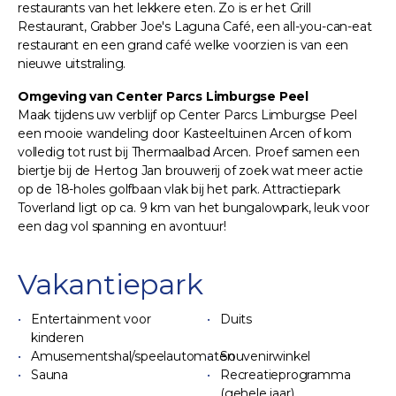
restaurants van het lekkere eten. Zo is er het Grill
Restaurant, Grabber Joe's Laguna Café, een all-you-can-eat
restaurant en een grand café welke voorzien is van een
nieuwe uitstraling.
Omgeving van Center Parcs Limburgse Peel
Maak tijdens uw verblijf op Center Parcs Limburgse Peel
een mooie wandeling door Kasteeltuinen Arcen of kom
volledig tot rust bij Thermaalbad Arcen. Proef samen een
biertje bij de Hertog Jan brouwerij of zoek wat meer actie
op de 18-holes golfbaan vlak bij het park. Attractiepark
Toverland ligt op ca. 9 km van het bungalowpark, leuk voor
een dag vol spanning en avontuur!
Vakantiepark
Entertainment voor
Duits
kinderen
Amusementshal/speelautomaten
Souvenirwinkel
Sauna
Recreatieprogramma
(gehele jaar)