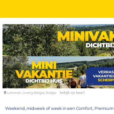
AUTOVAKANTIES
DAGEN
Familievakantie in de Kempen op Center Parcs
Center Parcs De Vossemeren
bekijk op kaart
Lommel, Overig Belgie, Belgie
Weekend, midweek of week in een Comfort, Premium 