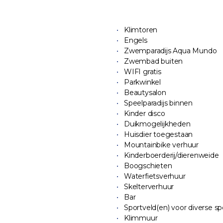
Klimtoren
Engels
Zwemparadijs Aqua Mundo
Zwembad buiten
WIFI gratis
Parkwinkel
Beautysalon
Speelparadijs binnen
Kinder disco
Duikmogelijkheden
Huisdier toegestaan
Mountainbike verhuur
Kinderboerderij/dierenweide
Boogschieten
Waterfietsverhuur
Skelterverhuur
Bar
Sportveld(en) voor diverse s
Klimmuur