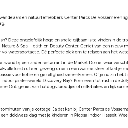
r wandelaars en natuurliefhebbers. Center Parcs De Vossemeren l
rg.
? Deze ongelofelijk hoge en snelle glijbaan is te vinden in de t
f in Nature & Spa, Health en Beauty Center. Geniet van een nieuw 
eer vol watersportactie. Dé perfecte plek om te relaxen aan het wa
e avond bij een ander restaurant in de Market Dome, waar versc
akvolle lunch of een gezellig diner in een warme sfeer of laat je
ssie voor koffie en gezelligheid samenkomen. Of je nu zin hebt in t
indoor piratenwereld Discovery Bay? Kom even tot rust in de Jolly
ime Out: geniet van hotdogs, broodjes of milkshakes en kijk samen
 autominuten van je cottage! Ja dat kan bij Center Parcs de Vosse
 een doldwaze dag met je kinderen in Plopsa Indoor Hasselt. Weer 