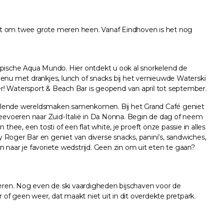
igt om twee grote meren heen. Vanaf Eindhoven is het nog
ropische Aqua Mundo. Hier ontdekt u ook al snorkelend de
menu met drankjes, lunch of snacks bij het vernieuwde Waterski
ter! Watersport & Beach Bar is geopend van april tot september.
hillende wereldsmaken samenkomen. Bij het Grand Café geniet
 meevoeren naar Zuid-Italië in Da Nonna. Begin de dag of neem
hee, een tosti of een flat white, je proeft onze passie in alles
 Roger Bar en geniet van diverse snacks, panini’s, sandwiches,
 naar je favoriete wedstrijd. Geen zin om uit eten te gaan?
meren. Nog even de ski vaardigheden bijschaven voor de
of geen weer, dat maakt niet uit in dit overdekte pretpark.