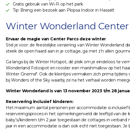
Gratis gebruik van Wi-Fi op het park
Tip: Breng een bezoek aan Plopsa Indoor in Hasselt
Winter Wonderland Center P
Ervaar de magie van Center Parcs deze winter
Stel je voor: de feestelijke versiering van Winter Wonderland 
steek de open haard aan in je cottage, ga met z’n allen gour
Ga langs bij de Winter Hotspot, dé plek om je eindeloos te ve
Wonderland Fotospot en rooster een marshmallow op het haardv
Winter Cinema*. Ook de kleintjes vermaken zich prima tijdens de
bij Wonders of the Sky waarbij ze na het verhaal worden me
Winter Wonderland is van 13 november 2023 t/m 28 janua
Reservering inclusief kinderen:
Het maximum aantal personen per accommodatie is inclusief ba
reserveringsproces in het opmerkingenveld de leeftijd van de k
baby’s/kinderen t/m 2 jaar toegestaan de cottages in verband 
jaar in een accommodatie is dan ook echt niet toegestaan. Je