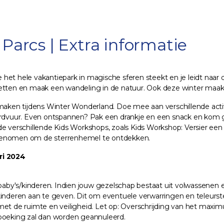
arcs | Extra informatie
die het hele vakantiepark in magische sferen steekt en je leidt na
metten en maak een wandeling in de natuur. Ook deze winter maa
rmaken tijdens Winter Wonderland. Doe mee aan verschillende activ
uur. Even ontspannen? Pak een drankje en een snack en kom gezel
 verschillende Kids Workshops, zoals Kids Workshop: Versier een win
egenomen om de sterrenhemel te ontdekken.
ri 2024
by's/kinderen. Indien jouw gezelschap bestaat uit volwassenen en
inderen aan te geven. Dit om eventuele verwarringen en teleurstel
met de ruimte en veiligheid. Let op: Overschrijding van het max
 boeking zal dan worden geannuleerd.