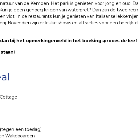
atuur van de Kempen. Het park is genieten voor jong en oud! Da
! Kun je geen genoeg krijgen van waterpret? Dan zijn de twee rec
vlot. In de restaurants kun je genieten van Italiaanse lekkernijen
j. Bovendien zijn er leuke shows en attracties voor een heerlijk 
dan bij het opmerkingenveld in het boekingsproces de leeft
estaan!
al
P Cottage
k (tegen een toeslag)
n en Wakeboarden