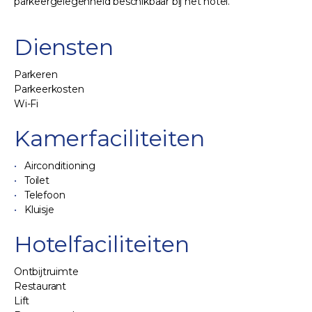
parkeergelegenheid beschikbaar bij het hotel.
Diensten
Parkeren
Parkeerkosten
Wi-Fi
Kamerfaciliteiten
Airconditioning
Toilet
Telefoon
Kluisje
Hotelfaciliteiten
Ontbijtruimte
Restaurant
Lift