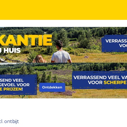
t
. ontbijt