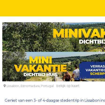
STEDENTRIPS
DAGEN
Geniet van een stedentrip in Lissabon incl. ontbij
Hotel Mundial
bekijk op kaart
Lissabon, Estremadura, Portugal
Geniet van een 3- of 4-daagse stedentrip in Lissabon incl