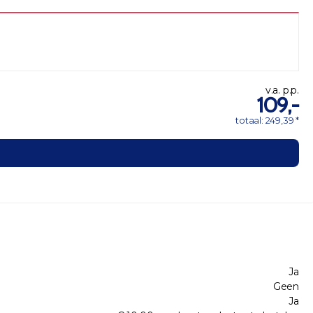
v.a. p.p.
109,-
totaal: 249,39 *
Ja
Geen
Ja