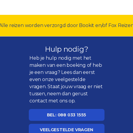
Alle reizen worden verzorgd door Bookit en/of Fox Reize
Hulp nodig?
Heb je hulp nodig met het
maken van een boeking of heb
je een vraag? Lees dan eerst
even onze
veelgestelde
vragen
. Staat jouw vraag er niet
tussen, neem dan gerust
contact met ons op.
BEL: 088 033 1555
VEELGESTELDE VRAGEN