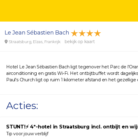
Le Jean Sébastien Bach
bekijk op kaart
Straatsburg, Elzas, Frankrijk
Hotel Le Jean Sébastien Bach ligt tegenover het Parc de l'Ora
airconditioning en gratis Wi-Fi. Het ontbijtbuffet wordt dagelij
Paul's Church ligt op ruim 1 kilometer afstand en het gezellige
Acties:
STUNT!⚡ 4*-hotel in Straatsburg incl. ontbijt en wi
Tip voor jouw verblijf