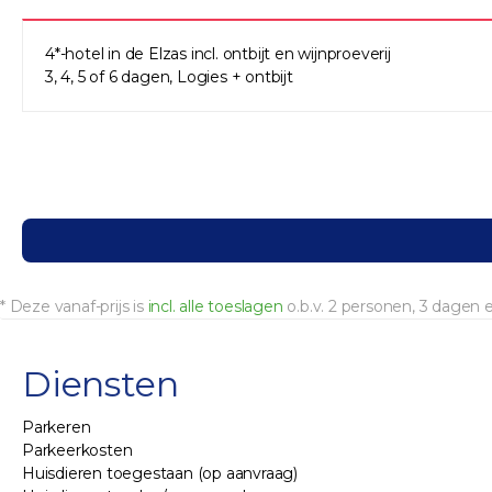
4*-hotel in de Elzas incl. ontbijt en wijnproeverij
3, 4, 5 of 6 dagen, Logies + ontbijt
* Deze vanaf-prijs is
incl. alle toeslagen
o.b.v. 2 personen, 3 dagen
Diensten
Parkeren
Parkeerkosten
Huisdieren toegestaan (op aanvraag)