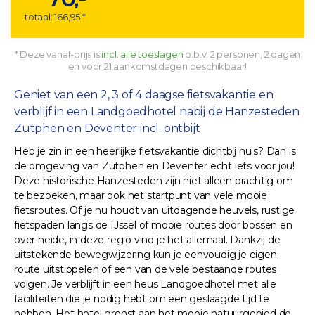
totaal: 166,95 *
* Deze vanaf-prijs is
incl. alle toeslagen
o.b.v. 2 personen, 2 dagen
en voor 21 aankomstdagen beschikbaar!
Geniet van een 2, 3 of 4 daagse fietsvakantie en
verblijf in een Landgoedhotel nabij de Hanzesteden
Zutphen en Deventer incl. ontbijt
Heb je zin in een heerlijke fietsvakantie dichtbij huis? Dan is
de omgeving van Zutphen en Deventer echt iets voor jou!
Deze historische Hanzesteden zijn niet alleen prachtig om
te bezoeken, maar ook het startpunt van vele mooie
fietsroutes. Of je nu houdt van uitdagende heuvels, rustige
fietspaden langs de IJssel of mooie routes door bossen en
over heide, in deze regio vind je het allemaal. Dankzij de
uitstekende bewegwijzering kun je eenvoudig je eigen
route uitstippelen of een van de vele bestaande routes
volgen. Je verblijft in een heus Landgoedhotel met alle
faciliteiten die je nodig hebt om een geslaagde tijd te
hebben. Het hotel grenst aan het mooie natuurgebied de