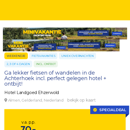
WEEKENDJE
FIETSVAKANTIES
UNIEK OVERNACHTEN
2, 3 OF 4 DAGEN
INCL. ONTBIJT
Ga lekker fietsen of wandelen in de
Achterhoek incl. perfect gelegen hotel +
ontbijt!
Hotel Landgoed Ehzerwold
bekijk op kaart
Almen, Gelderland, Nederland
SPECIALDEAL
v.a. p.p.
70,-