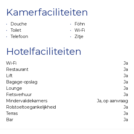
Kamerfaciliteiten
Douche
Föhn
Toilet
Wi-Fi
Telefoon
Zitje
Hotelfaciliteiten
Wi-Fi
Ja
Restaurant
Ja
Lift
Ja
Bagage-opslag
Ja
Lounge
Ja
Fietsverhuur
Ja
Mindervalidekamers
Ja, op aanvraag
Rolstoeltoegankelijkheid
Ja
Terras
Ja
Bar
Ja