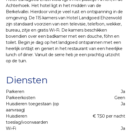
Achterhoek. Het hotel ligt in het midden van de
hersteld.
wandeling biedt je
Berkelvallei. Hierdoor vind je veel rust en ontspanning in de
een heerlijke mix va
omgeving. De 115 kamers van Hotel Landgoed Ehzerwold
natuur, cultuur en
zijn standaard voorzien van een televisie, telefoon, wekker,
gezelligheid.
bureau, zitje en gratis Wi-Fi. De kamers beschikken
bovendien over een badkamer met een douche, föhn en
toilet. Begin je dag op het landgoed ontspannen met een
heerlijk ontbijt en geniet in het restaurant van een heerlijke
lunch of diner. Vanuit de serre heb je een prachtig uitzicht
op de tuin.
Diensten
Parkeren
Ja
Parkeerkosten
Geen
Huisdieren toegestaan (op
Ja
aanvraag)
Huisdieren
€ 7,50 per nacht
toeslag/voorwaarden
Wi-Fi
Ja