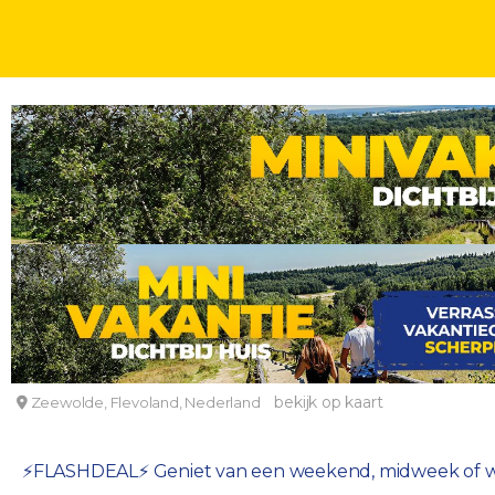
VAKANTIEPARKEN IN NEDERLAND
DAGEN
⚡️FLASHDEAL⚡️ Verblijf in een VIP cottage op Ce
Center Parcs De Eemhof - OUD
bekijk op kaart
Zeewolde, Flevoland, Nederland
⚡️FLASHDEAL⚡️ Geniet van een weekend, midweek of w