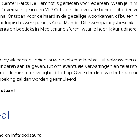
? Center Parcs De Eemhof is genieten voor iedereen! Waan je in M
ijf overnacht je in een VIP Cottage, die over alle benodigdheden voo
a. Ontspan voor de haard in de gezellige woonkamer, of buiten met l
ubtropisch zwemparadijs Aqua Mundo. Dit zwemparadijs beschikt o
ts en boetieks in Mediterrane sferen, waar je heerlijk kunt dineren
!
by's/kinderen. Indien jouw gezelschap bestaat uit volwassenen en
inderen aan te geven. Dit om eventuele verwarringen en teleurstel
met de ruimte en veiligheid. Let op: Overschrijding van het max
 boeking zal dan worden geannuleerd.
estaan!
al
ad en infraroodsauna!