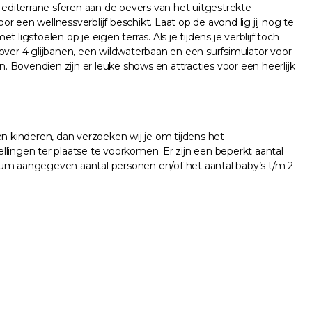
editerrane sferen aan de oevers van het uitgestrekte
r een wellnessverblijf beschikt. Laat op de avond lig jij nog te
igstoelen op je eigen terras. Als je tijdens je verblijf toch
ver 4 glijbanen, een wildwaterbaan en een surfsimulator voor
. Bovendien zijn er leuke shows en attracties voor een heerlijk
 kinderen, dan verzoeken wij je om tijdens het
lingen ter plaatse te voorkomen. Er zijn een beperkt aantal
imum aangegeven aantal personen en/of het aantal baby’s t/m 2