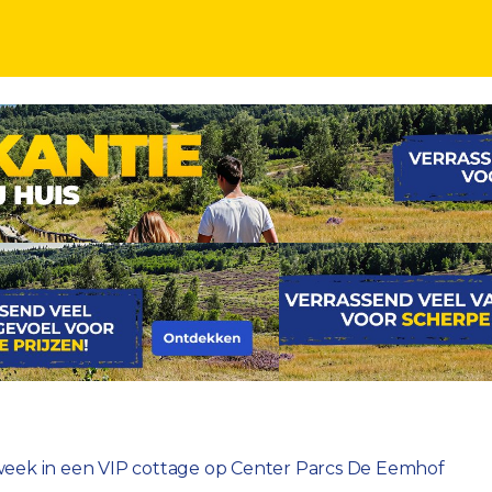
nter Parcs De Eemhof
eek in een VIP cottage op Center Parcs De Eemhof