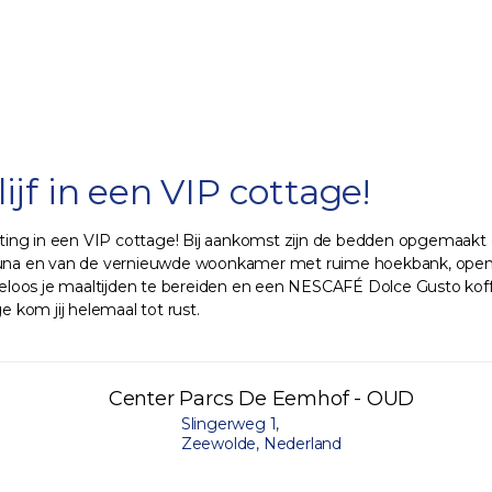
ijf in een VIP cottage!
ing in een VIP cottage! Bij aankomst zijn de bedden opgemaakt 
una en van de vernieuwde woonkamer met ruime hoekbank, open h
orgeloos je maaltijden te bereiden en een NESCAFÉ Dolce Gusto kof
e kom jij helemaal tot rust.
Center Parcs De Eemhof - OUD
Slingerweg 1,
Zeewolde, Nederland