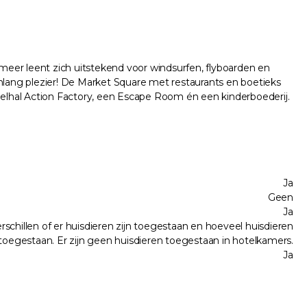
meer leent zich uitstekend voor windsurfen, flyboarden en
lang plezier! De Market Square met restaurants en boetieks
peelhal Action Factory, een Escape Room én een kinderboederij.
Ja
Geen
Ja
chillen of er huisdieren zijn toegestaan en hoeveel huisdieren
n toegestaan. Er zijn geen huisdieren toegestaan in hotelkamers.
Ja