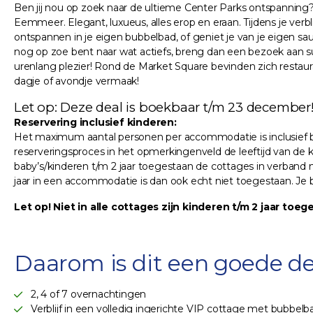
Ben jij nou op zoek naar de ultieme Center Parks ontspanning
Eemmeer. Elegant, luxueus, alles erop en eraan. Tijdens je verbl
ontspannen in je eigen bubbelbad, of geniet je van je eigen saun
nog op zoe bent naar wat actiefs, breng dan een bezoek aan s
urenlang plezier! Rond de Market Square bevinden zich restauran
dagje of avondje vermaak!
Let op: Deze deal is boekbaar t/m 23 december
Reservering inclusief kinderen:
Het maximum aantal personen per accommodatie is inclusief ba
reserveringsproces in het opmerkingenveld de leeftijd van de k
baby’s/kinderen t/m 2 jaar toegestaan de cottages in verband 
jaar in een accommodatie is dan ook echt niet toegestaan. Je
Let op! Niet in alle cottages zijn kinderen t/m 2 jaar toeg
Daarom is dit een goede de
2, 4 of 7 overnachtingen
Verblijf in een volledig ingerichte VIP cottage met bubbelb