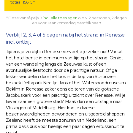
totaal: 156,15 *
* Deze vanaf-prijs is
incl. alle toeslagen
o.b.v. 2 personen, 2 dagen
en voor 1 aankomstdag beschikbaar!
Verblijf 2, 3, 4 of 5 dagen nabij het strand in Renesse
incl. ontbijt
Tijdens je verblijf in Renesse verveel je je zeker niet! Vanuit
het hotel ben je in een mum van tijd op het strand. Geniet
van een wandeling langs de Zeeuwse kust of een
avontuurlijke fietstocht door de prachtige natuur. Of ga
lekker wandelen door het bos in de kop van Schouwen,
bezoek Deltapark Neeltje Jans of het Watersnoodmuseum.
Beklim in Renesse zeker eens de toren van de gotische
Jacobuskerk voor een prachtig uitzicht over Renesse. Wil je
liever naar een grotere stad? Maak dan een uitstapje naar
Vlissingen of Middelburg. Hier kun je diverse
bezienswaardigheden bewonderen en uitgebreid shoppen.
Zeeland heeft de meeste zonuren van Nederland, een
prima basis dus voor heerlijk een paar dagen ertussenuit te
gaan!