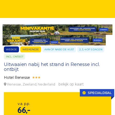
WEEKJE
WEEKENDJE
AAN OF NABIJ DE KUST
2, 3, 4 OF 5 DAGEN
INCL. ONTBIJT
Uitwaaien nabij het strand in Renesse incl.
ontbijt
Hotel Renesse
bekijk op kaart
Renesse, Zeeland, Nederland
SPECIALDEAL
v.a. p.p.
66,-