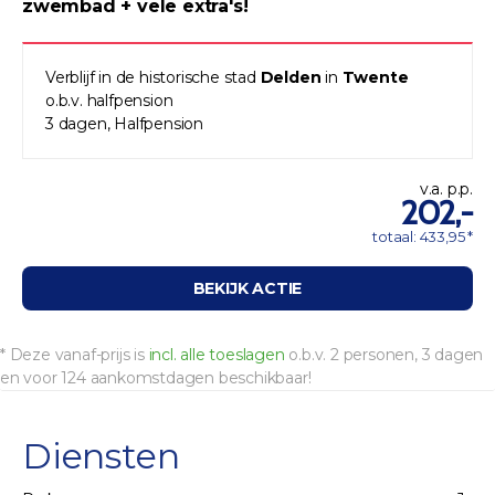
zwembad + vele extra's!
Verblijf in de historische stad
Delden
in
Twente
o.b.v. halfpension
3 dagen, Halfpension
v.a. p.p.
202,-
totaal: 433,95 *
BEKIJK ACTIE
* Deze vanaf-prijs is
incl. alle toeslagen
o.b.v. 2 personen, 3 dagen
en voor 124 aankomstdagen beschikbaar!
Diensten