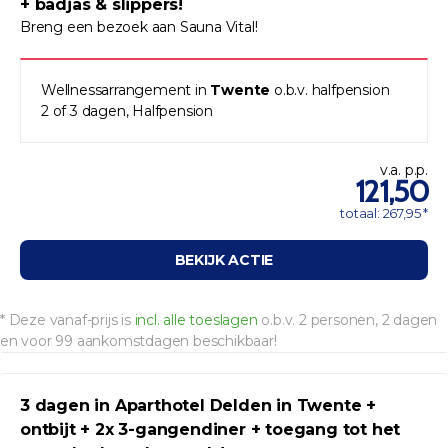
+ badjas & slippers!
Breng een bezoek aan Sauna Vital!
Wellnessarrangement in
Twente
o.b.v. halfpension
2 of 3 dagen, Halfpension
v.a. p.p.
121,50
totaal: 267,95 *
BEKIJK ACTIE
* Deze vanaf-prijs is
incl. alle toeslagen
o.b.v. 2 personen, 2 dagen
en voor 99 aankomstdagen beschikbaar!
3 dagen in Aparthotel Delden in Twente +
ontbijt + 2x 3-gangendiner + toegang tot het