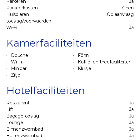
Parkeren
Ja
Parkeerkosten
Geen
Huisdieren
Op aanvraag
toeslag/voorwaarden
Wi-Fi
Ja
Kamerfaciliteiten
Douche
Föhn
Wi-Fi
Koffie- en theefaciliteiten
Minibar
Kluisje
Zitje
Hotelfaciliteiten
Restaurant
Ja
Lift
Ja
Bagage-opslag
Ja
Lounge
Ja
Binnenzwembad
Ja
Buitenzwembad
Ja