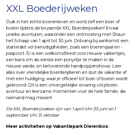
XXL Boederijweken
Duik in het echte boerenleven en word zelf een boer of
boerin tijdens de bruisende XXL Boerderijweken! Ervaar
unieke avonturen, waaronder een ontmoeting met Shaun
het Schaap van 1 april tot 30 juni. Ontvang bij aankomst een
starterskit vol benodigdheden, zoals een boerensjaal en -
paspoort. Er is een welkomstfeest voor nieuwe varkentjes,
een kans om als eerste een ponyritje te maken in de
nieuwe weide, en betoverende handpoppenshows. Leer
alles over vriendelijke boerderijdieren en sluit de vakantie af
met een huldiging, waar je officieel tot boer of boerin wordt
gekroond. Dit is een onvergetelijke ervaring vol plezier,
avontuur en leerzame momenten voor de hele familie, die
niemand mag missen!
De XXL Boerderijweken zijn van 1 april t/m 30 juni en 1
september t/m 31 oktober
Meer activiteiten op Vakantiepark Dierenbos: