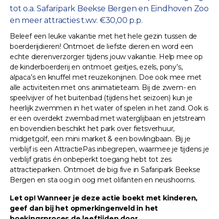
tot o.a. Safaripark Beekse Bergen en Eindhoven Zoo
en meer attracties t.w.v. €30,00 p.p.
Beleef een leuke vakantie met het hele gezin tussen de
boerderijdieren! Ontmoet de liefste dieren en word een
echte dierenverzorger tijdens jouw vakantie. Help mee op
de kinderboerderij en ontmoet geitjes, ezels, pony’s,
alpaca’s en knuffel met reuzekonijnen. Doe ook mee met
alle activiteiten met ons animatieteam. Bij de zwem- en
speelvijver of het buitenbad (tijdens het seizoen) kun je
heerlijk zwemmen in het water of spelen in het zand. Ook is
er een overdekt zwembad met waterglijbaan en jetstream
en bovendien beschikt het park over fietsverhuur,
midgetgolf, een mini market & een bowlingbaan. Bij je
verblijf is een AttractiePas inbegrepen, waarmee je tijdens je
verblijf gratis én onbeperkt toegang hebt tot zes
attractieparken. Ontmoet de big five in Safaripark Beekse
Bergen en sta oog in oog met olifanten en neushoorns.
Let op! Wanneer je deze actie boekt met kinderen,
geef dan bij het opmerkingenveld in het
boekingsproces de leeftijden door.