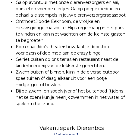
Ga op avontuur met onze dierenverzorgers en aai,
borstel en voer de diertjes. Ga op poepexpeditie en
behaal alle stempels in jouw dierenverzorgerspaspoot.
Ontmoet Jibo de Eekhoorn, de vrolijke en
nieuwsgierige mascotte. Hij is regelmatig in het park
te vinden en kan niet wachten om de kleinste gasten
te begroeten.
Kom naar Jibo’s theatershow, laat je door Jibo
voorlezen of doe mee aan de crazy bingo.
Geniet buiten op ons terras en restaurant naast de
kinderboerderij van de lekkerste gerechten.
Zwem buiten of binnen, klim in de diverse outdoor
speeltuinen óf daag elkaar uit voor een potje
midgetgolf of bowlen.
Bij de zwem- en speelvijver of het buitenbad (tijdens
het seizoen) kun je heerlijk zwemmen in het water of
spelen in het zand.
Vakantiepark Dierenbos
Vinkeloord 1,