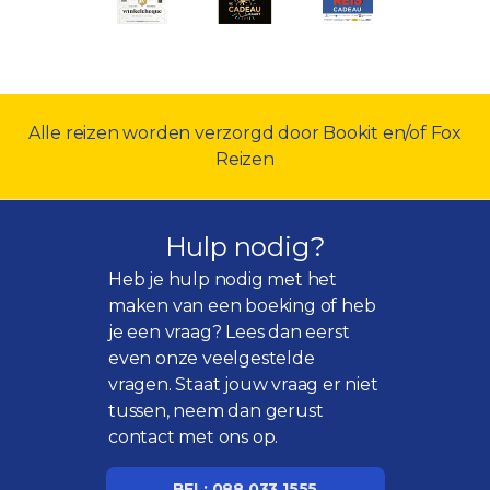
Alle reizen worden verzorgd door Bookit en/of Fox
Reizen
Hulp nodig?
Heb je hulp nodig met het
maken van een boeking of heb
je een vraag? Lees dan eerst
even onze
veelgestelde
vragen
. Staat jouw vraag er niet
tussen, neem dan gerust
contact met ons op.
BEL: 088 033 1555