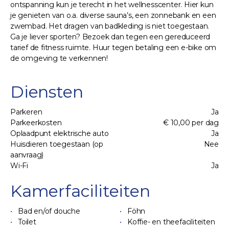
ontspanning kun je terecht in het wellnesscenter. Hier kun
je genieten van o.a. diverse sauna’s, een zonnebank en een
zwembad. Het dragen van badkleding is niet toegestaan.
Ga je liever sporten? Bezoek dan tegen een gereduceerd
tarief de fitness ruimte. Huur tegen betaling een e-bike om
de omgeving te verkennen!
Diensten
Parkeren
Ja
Parkeerkosten
€ 10,00 per dag
Oplaadpunt elektrische auto
Ja
Huisdieren toegestaan (op
Nee
aanvraag)
Wi-Fi
Ja
Kamerfaciliteiten
Bad en/of douche
Föhn
Toilet
Koffie- en theefaciliteiten