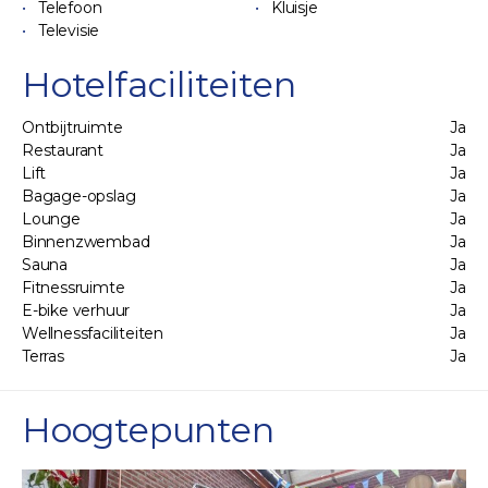
Telefoon
Kluisje
Televisie
Hotelfaciliteiten
Ontbijtruimte
Ja
Restaurant
Ja
Lift
Ja
Bagage-opslag
Ja
Lounge
Ja
Binnenzwembad
Ja
Sauna
Ja
Fitnessruimte
Ja
E-bike verhuur
Ja
Wellnessfaciliteiten
Ja
Terras
Ja
Hoogtepunten