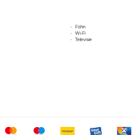
Föhn
Wi-Fi
Televisie