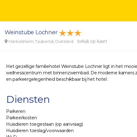
Weinstube Lochner
bekijk op kaart
Markelsheim, Taubertal, Duitsland
Het gezellige familiehotel Weinstube Lochner ligt in het mooi
wellnesscentrum met binnenzwembad. De moderne kamers zijn st
en parkeergelegenheid beschikbaar bij het hotel.
Diensten
Parkeren
Parkeerkosten
Huisdieren toegestaan (op aanvraag)
Huisdieren toeslag/voorwaarden