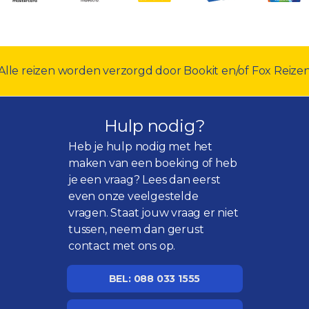
Alle reizen worden verzorgd door Bookit en/of Fox Reize
Hulp nodig?
Heb je hulp nodig met het
maken van een boeking of heb
je een vraag? Lees dan eerst
even onze
veelgestelde
vragen
. Staat jouw vraag er niet
tussen, neem dan gerust
contact met ons op.
BEL: 088 033 1555