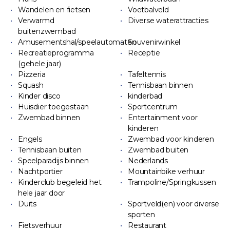
Wandelen en fietsen
Voetbalveld
Verwarmd
Diverse waterattracties
buitenzwembad
Amusementshal/speelautomaten
Souvenirwinkel
Recreatieprogramma
Receptie
(gehele jaar)
Pizzeria
Tafeltennis
Squash
Tennisbaan binnen
Kinder disco
kinderbad
Huisdier toegestaan
Sportcentrum
Zwembad binnen
Entertainment voor
kinderen
Engels
Zwembad voor kinderen
Tennisbaan buiten
Zwembad buiten
Speelparadijs binnen
Nederlands
Nachtportier
Mountainbike verhuur
Kinderclub begeleid het
Trampoline/Springkussen
hele jaar door
Duits
Sportveld(en) voor diverse
sporten
Fietsverhuur
Restaurant