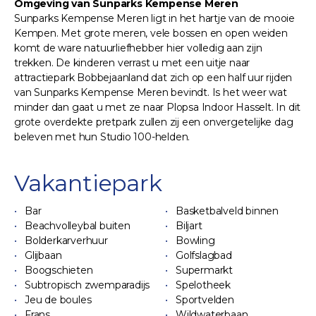
Omgeving van Sunparks Kempense Meren
Sunparks Kempense Meren ligt in het hartje van de mooie
Kempen. Met grote meren, vele bossen en open weiden
komt de ware natuurliefhebber hier volledig aan zijn
trekken. De kinderen verrast u met een uitje naar
attractiepark Bobbejaanland dat zich op een half uur rijden
van Sunparks Kempense Meren bevindt. Is het weer wat
minder dan gaat u met ze naar Plopsa Indoor Hasselt. In dit
grote overdekte pretpark zullen zij een onvergetelijke dag
beleven met hun Studio 100-helden.
Vakantiepark
Bar
Basketbalveld binnen
Beachvolleybal buiten
Biljart
Bolderkarverhuur
Bowling
Glijbaan
Golfslagbad
Boogschieten
Supermarkt
Subtropisch zwemparadijs
Spelotheek
Jeu de boules
Sportvelden
Frans
Wildwaterbaan