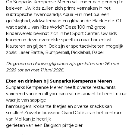
Op Sunparks Kempense Meren valt meer dan genoeg te
beleven. Uw kids zullen zich prima vermaken in het
subtropische zwemparadijs Aqua Fun met o.a. een
golfslagbad, wildwaterbaan en glijbaan de Black Hole. Of
wat dacht u van Kids World? Deze 100 m2 grote
kinderwereld bevindt zich in het Sport Center. Uw kids
kunnen in deze overdekte speeltuin naar hartenlust
klauteren en glijden. Ook zijn er sportactiviteiten mogelijk
zoals: Laser Battle, Bumperball, Pickleball, Padel
De groen en blauwe glijbanen zijn gesloten van 26 mei
2026 tot en met 11 juni 2026.
Eten en drinken bij Sunparks Kempense Meren
Sunparks Kempense Meren heeft diverse restaurants,
variërend van een all-you-can-eat restaurant tot een Frituur
waar je van sappige
hamburgers, krokante frietjes en diverse snacks kan
smullen! Zowel in brasserie Grand Café als in het centrum
van Mol kan je heerlijk
genieten van een Belgisch pintje bier.