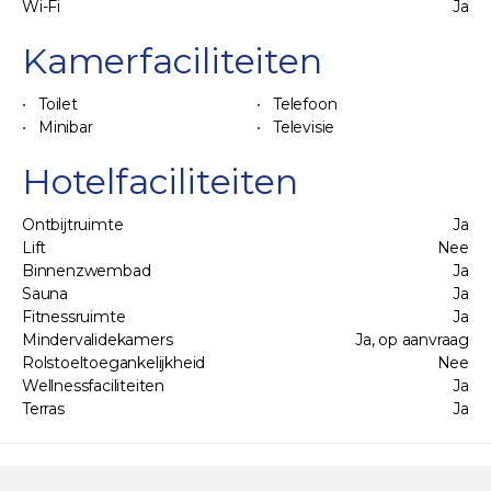
Wi-Fi
Ja
Kamerfaciliteiten
Toilet
Telefoon
Minibar
Televisie
Hotelfaciliteiten
Ontbijtruimte
Ja
Lift
Nee
Binnenzwembad
Ja
Sauna
Ja
Fitnessruimte
Ja
Mindervalidekamers
Ja, op aanvraag
Rolstoeltoegankelijkheid
Nee
Wellnessfaciliteiten
Ja
Terras
Ja